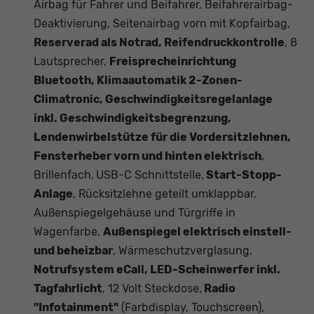
Airbag für Fahrer und Beifahrer, Beifahrerairbag-
Deaktivierung, Seitenairbag vorn mit Kopfairbag,
Reserverad als Notrad, Reifendruckkontrolle
, 8
Lautsprecher,
Freisprecheinrichtung
Bluetooth, Klimaautomatik 2-Zonen-
Climatronic, Geschwindigkeitsregelanlage
inkl. Geschwindigkeitsbegrenzung,
Lendenwirbelstütze für die Vordersitzlehnen,
Fensterheber vorn und hinten elektrisch
,
Brillenfach,
USB-C Schnittstelle,
Start-Stopp-
Anlage
, Rücksitzlehne geteilt umklappbar,
Außenspiegelgehäuse und Türgriffe in
Wagenfarbe,
Außenspiegel elektrisch einstell-
und beheizbar
, Wärmeschutzverglasung,
Notrufsystem eCall, LED-Scheinwerfer inkl.
Tagfahrlicht
, 12 Volt Steckdose,
Radio
"Infotainment"
(Farbdisplay, Touchscreen),