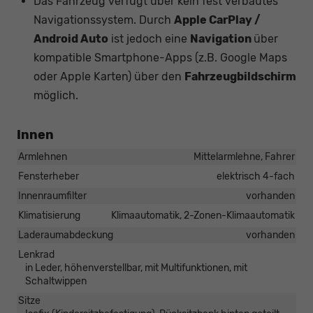
Das Fahrzeug verfügt über kein fest verbautes
Navigationssystem. Durch
Apple CarPlay /
Android Auto
ist jedoch eine
Navigation
über
kompatible Smartphone-Apps (z.B. Google Maps
oder Apple Karten) über den
Fahrzeugbildschirm
möglich.
Innen
Armlehnen
Mittelarmlehne, Fahrer
Fensterheber
elektrisch 4-fach
Innenraumfilter
vorhanden
Klimatisierung
Klimaautomatik, 2-Zonen-Klimaautomatik
Laderaumabdeckung
vorhanden
Lenkrad
in Leder, höhenverstellbar, mit Multifunktionen, mit
Schaltwippen
Sitze