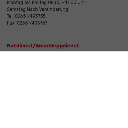
Montag bis Freitag 08:00 - 17:00 Uhr
Samstag Nach Vereinbarung
Tel: 02651/493755
Fax: 02651/493757
Notdienst/Abschleppdienst
24-Std. Notdienst
Tag und Nacht
Tel: 0177 / 6777545