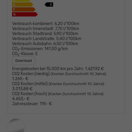
Verbrauch kombiniert:
6,20 l/100km
Verbrauch Innenstadt:
7,70 l/100km
Verbrauch Stadtrand:
5,90 l/100km
Verbrauch Landstraße:
5,40 l/100km
Verbrauch Autobahn:
6,50 l/100km
CO
-Emissionen:
141,00 g/km
2
CO
-Klasse:
E
2
Download
Energiekosten bei 15.000 km pro Jahr:
1.621,92 €
CO2 Kosten (niedrig)
:
(Kosten Durchschnitt 10 Jahre)
1.269,- €
CO2 Kosten (mittel)
:
(Kosten Durchschnitt 10 Jahre)
3.013,88 €
CO2 Kosten (hoch)
:
(Kosten Durchschnitt 10 Jahre)
4.653,- €
Jahressteuer:
119,- €