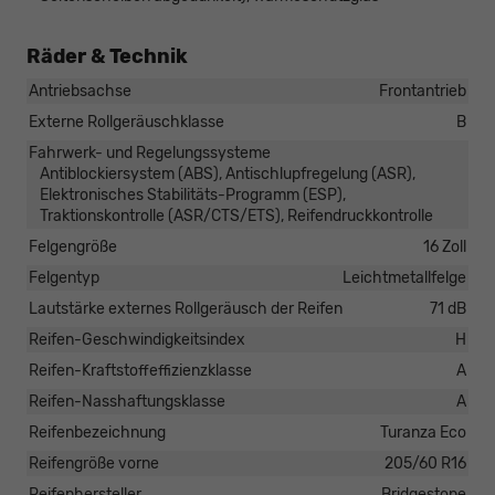
Räder & Technik
Antriebsachse
Frontantrieb
Externe Rollgeräuschklasse
B
Fahrwerk- und Regelungssysteme
Antiblockiersystem (ABS), Antischlupfregelung (ASR),
Elektronisches Stabilitäts-Programm (ESP),
Traktionskontrolle (ASR/CTS/ETS), Reifendruckkontrolle
Felgengröße
16 Zoll
Felgentyp
Leichtmetallfelge
Lautstärke externes Rollgeräusch der Reifen
71 dB
Reifen-Geschwindigkeitsindex
H
Reifen-Kraftstoffeffizienzklasse
A
Reifen-Nasshaftungsklasse
A
Reifenbezeichnung
Turanza Eco
Reifengröße vorne
205/60 R16
Reifenhersteller
Bridgestone