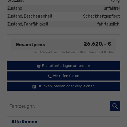
Stützlast
75 kg
Zustand
unfallfrei
Zustand, Beschaffenheit
Scheckheftgepflegt
Zustand, Fahrfähigkeit
fahrtauglich
26.620,– €
Gesamtpreis
incl. 19% MwSt. und den Kosten für Überführung und Kfz-Brief
Bestellunterlagen anfordern
Wir rufen Sie an
Drucken, parken oder vergleichen
Fahrzeugnr.
Alfa Romeo