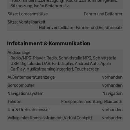
Isofix (Kindersitzbefestigung), Rücksitzbank hinten geteilt,
Sitzheizung, Isofix Beifahrersitz
Sitze: Lordosenstütze
Fahrer und Beifahrer
Sitze: Verstellbarkeit
Höhenverstellbarer Fahrer- und Beifahrersitz
Infotainment & Kommunikation
Audioanlage
Radio/MP3-Player, Radio, Schnittstelle MP3, Schnittstelle
USB, Digitalradio DAB, Farbdisplay, Android Auto, Apple
CarPlay, Musikstreaming integriert, Touchscreen
Außentemperaturanzeige
vorhanden
Bordcomputer
vorhanden
Navigationssystem
Navigation
Telefon
Freisprecheinrichtung, Bluetooth
Uhr & Drehzahlmesser
vorhanden
Volldigitales Kombiinstrument (Virtual Cockpit)
vorhanden