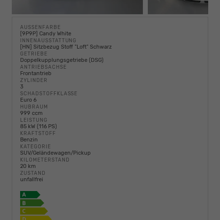
AUSSENFARBE
[9P9P] Candy White
INNENAUSSTATTUNG
[HN] Sitzbezug Stoff "Loft" Schwarz
GETRIEBE
Doppelkupplungsgetriebe (DSG)
ANTRIEBSACHSE
Frontantrieb
ZYLINDER
3
SCHADSTOFFKLASSE
Euro 6
HUBRAUM
999 ccm
LEISTUNG
85 kW (116 PS)
KRAFTSTOFF
Benzin
KATEGORIE
SUV/Geländewagen/Pickup
KILOMETERSTAND
20 km
ZUSTAND
unfallfrei