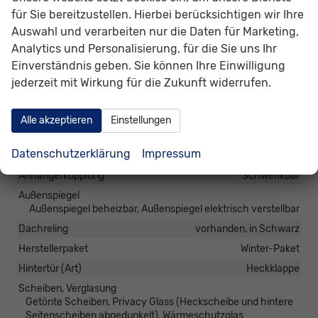
für Sie bereitzustellen. Hierbei berücksichtigen wir Ihre
Pannenhilfe
Notrad
Auswahl und verarbeiten nur die Daten für Marketing,
Start/Stop-Automatik
vorhanden
Analytics und Personalisierung, für die Sie uns Ihr
Waschwasserstandsanzeige
vorhanden
Einverständnis geben. Sie können Ihre Einwilligung
Zentralverriegelung
jederzeit mit Wirkung für die Zukunft widerrufen.
Zentralverriegelung, Zentralverriegelung mit
Funkfernbedienung, Schlüssellose Zentralverriegelung
(Keyless Go)
Alle akzeptieren
Einstellungen
Außen
Datenschutzerklärung
Impressum
Anhängerkupplung
Schwenkbar
Außenspiegel
Außenspiegel beheizbar, Außenspiegel elektrisch verstellbar
Dachreling
vorhanden, in Schwarz
Herstellerpaket
Winter-Paket
Hintertür (Art)
Heckklappe
Scheiben, Verglasung
Getönte Scheiben, Privacy Glass (Heckscheibe und hintere
Seitenscheiben abgedunkelt), Wärmeschutzglas