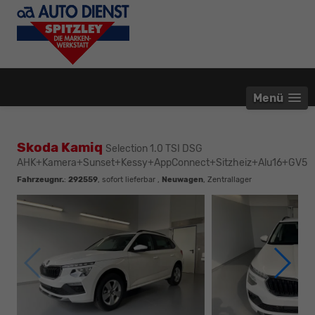
Menü
Skoda Kamiq
Selection 1.0 TSI DSG
AHK+Kamera+Sunset+Kessy+AppConnect+Sitzheiz+Alu16+GV5
Fahrzeugnr.
:
292559
,
sofort lieferbar
,
Neuwagen
, Zentrallager