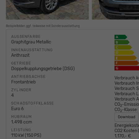
Beispielbilder, ggf. teilweise mit Sonderausstattung
AUSSENFARBE
Graphitgrau Metallic
INNENAUSSTATTUNG
Anthrazit
GETRIEBE
Doppelkupplungsgetriebe (DSG)
ANTRIEBSACHSE
Verbrauch k
Frontantrieb
Verbrauch I
Verbrauch S
ZYLINDER
Verbrauch L
4
Verbrauch 
SCHADSTOFFKLASSE
CO
-Emissi
2
Euro 6
CO
-Klasse:
2
HUBRAUM
Download
1.498 ccm
Energiekost
LEISTUNG
CO2 Kosten (
110 kW (150 PS)
1.170,- €