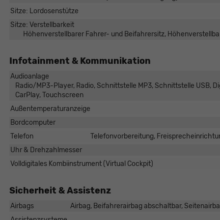
Sitze: Lordosenstütze
Sitze: Verstellbarkeit
Höhenverstellbarer Fahrer- und Beifahrersitz, Höhenverstellbar
Infotainment & Kommunikation
Audioanlage
Radio/MP3-Player, Radio, Schnittstelle MP3, Schnittstelle USB, Dig
CarPlay, Touchscreen
Außentemperaturanzeige
Bordcomputer
Telefon
Telefonvorbereitung, Freisprecheinrichtu
Uhr & Drehzahlmesser
Volldigitales Kombiinstrument (Virtual Cockpit)
Sicherheit & Assistenz
Airbags
Airbag, Beifahrerairbag abschaltbar, Seitenairb
Assistenzsysteme