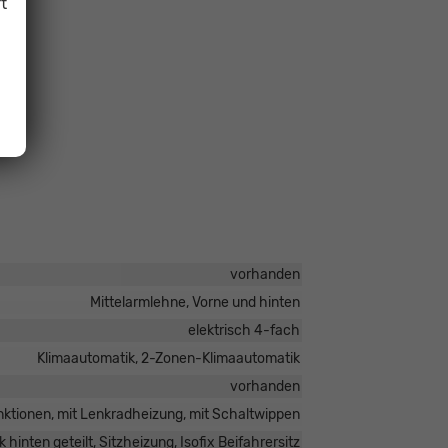
t
vorhanden
Mittelarmlehne, Vorne und hinten
elektrisch 4-fach
Klimaautomatik, 2-Zonen-Klimaautomatik
vorhanden
funktionen, mit Lenkradheizung, mit Schaltwippen
 hinten geteilt, Sitzheizung, Isofix Beifahrersitz