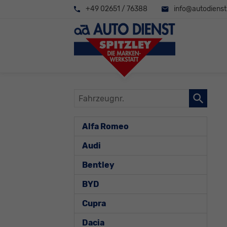
+49 02651 / 76388
info@autodienst-
Fahrzeugnr.
Alfa Romeo
Audi
Bentley
BYD
Cupra
Dacia