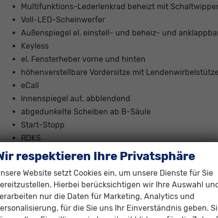
Multifunktions-Lederlenkrad beheizt mit Schaltwippe
Voll-LED-Scheinwerfer
Außenspiegel el. einstell- und beheiz- und anklappba
Keyless
el. Fensterheber vorne und hinten
höhenverstellbare Vordersitze mit Lendenwirbelstütz
eCall
Innenspiegel aut. abblendend
abgedunkelte Scheiben ab B-Säule
Start-Stopp
RDKS
Parksensoren vorne und hinten
Wir respektieren Ihre Privatsphäre
Rückfahrkamera
nsere Website setzt Cookies ein, um unsere Dienste für Sie
elektrische Heckklappe
ereitzustellen. Hierbei berücksichtigen wir Ihre Auswahl un
Rücksitzlehne geteilt umklappbar
erarbeiten nur die Daten für Marketing, Analytics und
Berganfahrhilfe
ersonalisierung, für die Sie uns Ihr Einverständnis geben. S
Isofix vorne und hinten