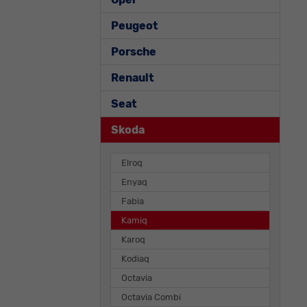
Peugeot
Porsche
Renault
Seat
Skoda
Elroq
Enyaq
Fabia
Kamiq
Karoq
Kodiaq
Octavia
Octavia Combi