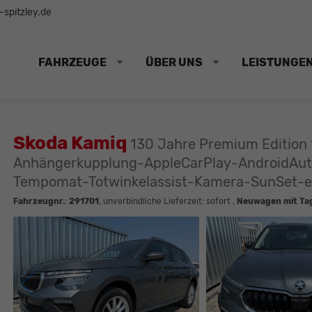
spitzley.de
FAHRZEUGE
ÜBER UNS
LEISTUNGE
Skoda Kamiq
130 Jahre Premium Edition 
Anhängerkupplung-AppleCarPlay-AndroidAut
Tempomat-Totwinkelassist-Kamera-SunSet-el.
Fahrzeugnr.
:
291701
, unverbindliche Lieferzeit: sofort ,
Neuwagen mit Ta