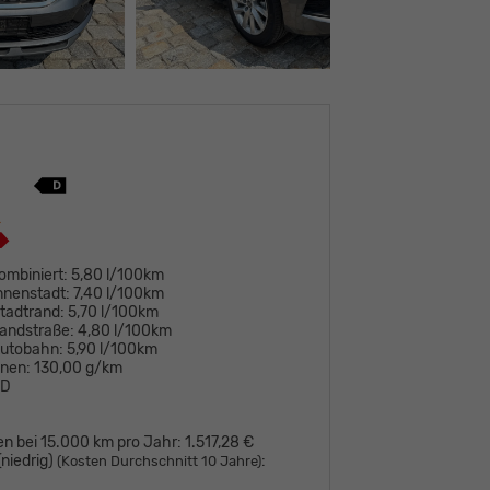
ombiniert:
5,80 l/100km
nnenstadt:
7,40 l/100km
tadtrand:
5,70 l/100km
andstraße:
4,80 l/100km
Autobahn:
5,90 l/100km
onen:
130,00 g/km
D
en bei 15.000 km pro Jahr:
1.517,28 €
niedrig)
:
(Kosten Durchschnitt 10 Jahre)