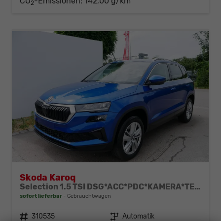
CO
-Emissionen:
142,00 g/km
2
Skoda Karoq
Selection 1.5 TSI DSG*ACC*PDC*KAMERA*TEMPOMAT*LED*SMARTLINK*KLIMA*RADIO*17-ZOLL
sofort lieferbar
Gebrauchtwagen
Fahrzeugnr.
310535
Getriebe
Automatik