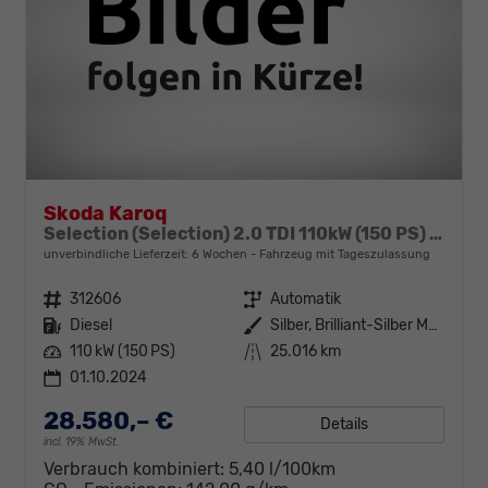
Skoda Karoq
Selection (Selection) 2.0 TDI 110kW (150 PS) 7-Gang DSG
unverbindliche Lieferzeit:
6 Wochen
Fahrzeug mit Tageszulassung
Fahrzeugnr.
312606
Getriebe
Automatik
Kraftstoff
Diesel
Außenfarbe
Silber, Brilliant-Silber Metallic (8E)
Leistung
110 kW (150 PS)
Kilometerstand
25.016 km
01.10.2024
28.580,– €
Details
incl. 19% MwSt.
Verbrauch kombiniert:
5,40 l/100km