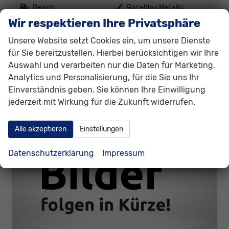
Kraftstoff
Benzin
Außenfarbe
Raceblau Metallic
Leistung
110 kW (150 PS)
Kilometerstand
21.300 km
Wir respektieren Ihre Privatsphäre
01.02.2025
Unsere Website setzt Cookies ein, um unsere Dienste
28.680,– €
für Sie bereitzustellen. Hierbei berücksichtigen wir Ihre
Details
incl. 19% MwSt.
Auswahl und verarbeiten nur die Daten für Marketing,
Verbrauch kombiniert:
7,50 l/100km
Analytics und Personalisierung, für die Sie uns Ihr
CO
-Emissionen:
151,00 g/km
2
Einverständnis geben. Sie können Ihre Einwilligung
jederzeit mit Wirkung für die Zukunft widerrufen.
Alle akzeptieren
Einstellungen
Datenschutzerklärung
Impressum