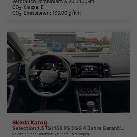
Verbrauch kombiniert:
6,20 l/100km
CO
-Klasse:
E
2
CO
-Emissionen:
139,00 g/km
2
Skoda Karoq
Selection 1.5 TSI 150 PS DSG 4 Jahre Garantie-Keyless Start-AppleCarPlay-AndroidAuto-Sunset-Tempomat-2-Zonen-Klima-16''Alu
unverbindliche Lieferzeit:
5 Monate
Neuwagen