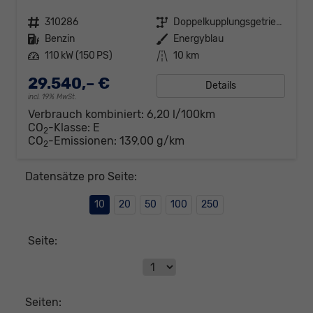
Fahrzeugnr.
310286
Getriebe
Doppelkupplungsgetriebe (DSG)
Kraftstoff
Benzin
Außenfarbe
Energyblau
Leistung
110 kW (150 PS)
Kilometerstand
10 km
29.540,– €
Details
incl. 19% MwSt.
Verbrauch kombiniert:
6,20 l/100km
CO
-Klasse:
E
2
CO
-Emissionen:
139,00 g/km
2
Datensätze pro Seite:
10
20
50
100
250
Seite:
Seiten: