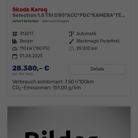
Skoda Karoq
Selection 1.5 TSI DSG*ACC*PDC*KAMERA*TEMPOMAT*LED*SMARTLINK*KLIMA*RADIO*17-ZOLL
sofort lieferbar
Gebrauchtwagen
Fahrzeugnr.
313017
Getriebe
Automatik
Kraftstoff
Benzin
Außenfarbe
Blackmagic Perleffekt
Leistung
110 kW (150 PS)
Kilometerstand
29.000 km
01.04.2025
28.380,– €
Details
incl. 19% MwSt.
Verbrauch kombiniert:
7,50 l/100km
CO
-Emissionen:
151,00 g/km
2