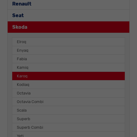
Renault
Seat
Skoda
Elroq
Enyaq
Fabia
Kamiq
Karoq
Kodiaq
Octavia
Octavia Combi
Scala
Superb
Superb Combi
Yeti