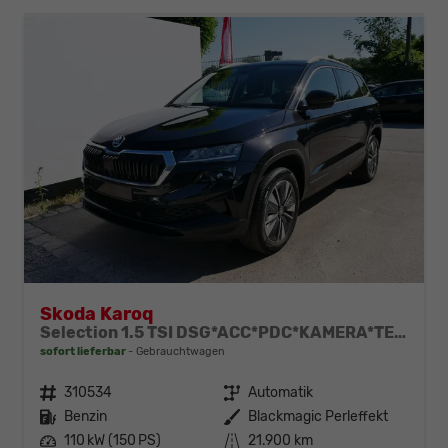
Skoda Karoq
Selection 1.5 TSI DSG*ACC*PDC*KAMERA*TEMPOMAT*LED*SMARTLINK*KLIMA*RADIO*17-ZOLL
sofort lieferbar
Gebrauchtwagen
Fahrzeugnr.
310534
Getriebe
Automatik
Kraftstoff
Benzin
Außenfarbe
Blackmagic Perleffekt
Leistung
110 kW (150 PS)
Kilometerstand
21.900 km