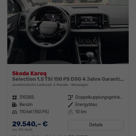
Skoda Karoq
Selection 1.5 TSI 150 PS DSG 4 Jahre Garantie-Keyless Start-AppleCarPlay-AndroidAuto-Sunset-Tempomat-2-Zonen-Klima-16''Alu
unverbindliche Lieferzeit:
5 Monate
Neuwagen
Fahrzeugnr.
310285
Getriebe
Doppelkupplungsgetriebe (DSG)
Kraftstoff
Benzin
Außenfarbe
Energyblau
Leistung
110 kW (150 PS)
Kilometerstand
10 km
29.540,– €
Details
incl. 19% MwSt.