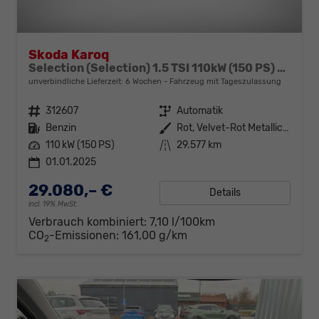
Skoda Karoq
Selection (Selection) 1.5 TSI 110kW (150 PS) 7-Gang DSG
unverbindliche Lieferzeit:
6 Wochen
Fahrzeug mit Tageszulassung
Fahrzeugnr.
312607
Getriebe
Automatik
Kraftstoff
Benzin
Außenfarbe
Rot, Velvet-Rot Metallic (K1)
Leistung
110 kW (150 PS)
Kilometerstand
29.577 km
01.01.2025
29.080,– €
Details
incl. 19% MwSt.
Verbrauch kombiniert:
7,10 l/100km
CO
-Emissionen:
161,00 g/km
2