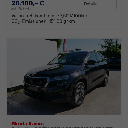
28.180,– €
Details
incl. 19% MwSt.
Verbrauch kombiniert:
7,50 l/100km
CO
-Emissionen:
151,00 g/km
2
Skoda Karoq