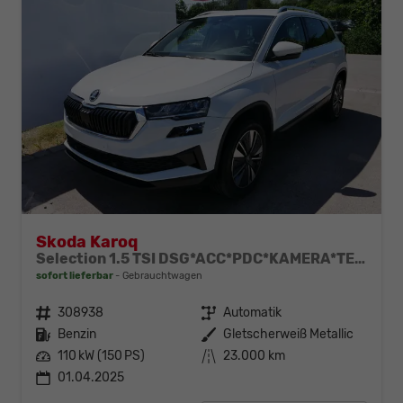
Skoda Karoq
Selection 1.5 TSI DSG*ACC*PDC*KAMERA*TEMPOMAT*LED*SMARTLINK*KLIMA*RADIO*17-ZOLL
sofort lieferbar
Gebrauchtwagen
Fahrzeugnr.
308938
Getriebe
Automatik
Kraftstoff
Benzin
Außenfarbe
Gletscherweiß Metallic
Leistung
110 kW (150 PS)
Kilometerstand
23.000 km
01.04.2025