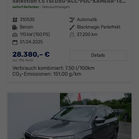
Selection 1.5 TSI DSG*ACC*PDC*KAMERA*TEMPOMAT*LED*SMARTLINK*KLIMA*RADIO*17-ZOLL
sofort lieferbar
Gebrauchtwagen
Fahrzeugnr.
310530
Getriebe
Automatik
Kraftstoff
Benzin
Außenfarbe
Blackmagic Perleffekt
Leistung
110 kW (150 PS)
Kilometerstand
27.200 km
01.04.2025
28.380,– €
Details
incl. 19% MwSt.
Verbrauch kombiniert:
7,50 l/100km
CO
-Emissionen:
151,00 g/km
2