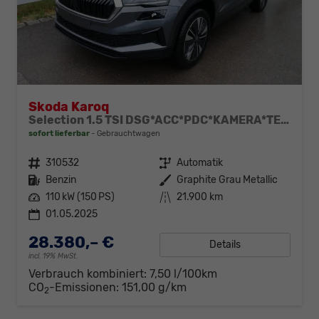
Skoda Karoq
Selection 1.5 TSI DSG*ACC*PDC*KAMERA*TEMPOMAT*LED*SMARTLINK*KLIMA*RADIO*17-ZOLL
sofort lieferbar
Gebrauchtwagen
Fahrzeugnr.
310532
Getriebe
Automatik
Kraftstoff
Benzin
Außenfarbe
Graphite Grau Metallic
Leistung
110 kW (150 PS)
Kilometerstand
21.900 km
01.05.2025
28.380,– €
Details
incl. 19% MwSt.
Verbrauch kombiniert:
7,50 l/100km
CO
-Emissionen:
151,00 g/km
2