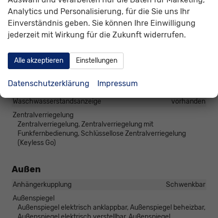
Lenkung
Servolenkung
Analytics und Personalisierung, für die Sie uns Ihr
Einverständnis geben. Sie können Ihre Einwilligung
Lichttechnik
Kurvenlicht, Lichtsensor, Scheinwerferreinigung,
jederzeit mit Wirkung für die Zukunft widerrufen.
Tagfahrlicht, LED-Rückleuchten, LED-Scheinwerfer,
Fernlichtassistent, LED-Tagfahrlicht, Blendfreies Fernlicht,
Alle akzeptieren
Einstellungen
Voll-LED Scheinwerfer
Pannenhilfe
Pannenkit
Datenschutzerklärung
Impressum
Start/Stop-Automatik
vorhanden
Waschwasserstandsanzeige
vorhanden
Zentralverriegelung
Zentralverriegelung, Zentralverriegelung mit
Funkfernbedienung, Schlüssellose Zentralverriegelung
(Keyless Go)
Außen
Anhängerkupplung
Schwenkbar
Außenspiegel
Außenspiegel elektrisch anklappbar, Außenspiegel beheizbar,
Außenspiegel elektrisch verstellbar, Außenspiegel