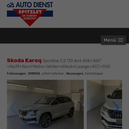
Menü
Skoda Karoq
Sportline 2.0 TDI 4x4 AHK+360°
+Alu19+Navi+Matrix+Winter+eHeck+Lounge+ACC+GV5
Fahrzeugnr.
:
298952
,
sofort lieferbar
,
Neuwagen
, Zentrallager