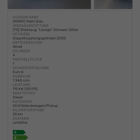
AUSSENFARBE
[M3M3] Stahl Grau
INNENAUSSTATTUNG
[TQ] Sitzbezug "Lounge" Schwarz-Silber
GETRIEBE
Doppelkupplungsgetriebe (DSG)
ANTRIEBSACHSE
Allrad
ZYLINDER
4
PARTIKELFILTER
1
SCHADSTOFFKLASSE
Euro 6
HUBRAUM
1.968 ccm
LEISTUNG
110 kW (150 PS)
KRAFTSTOFF
Diesel
KATEGORIE
SUV/Geländewagen/Pickup
KILOMETERSTAND
20 km
ZUSTAND
unfallfrei