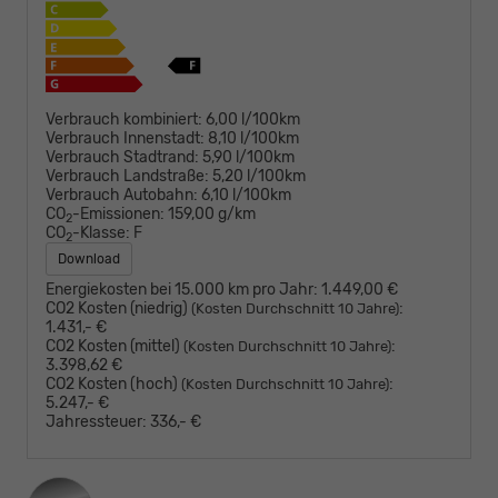
Verbrauch kombiniert:
6,00 l/100km
Verbrauch Innenstadt:
8,10 l/100km
Verbrauch Stadtrand:
5,90 l/100km
Verbrauch Landstraße:
5,20 l/100km
Verbrauch Autobahn:
6,10 l/100km
CO
-Emissionen:
159,00 g/km
2
CO
-Klasse:
F
2
Download
Energiekosten bei 15.000 km pro Jahr:
1.449,00 €
CO2 Kosten (niedrig)
:
(Kosten Durchschnitt 10 Jahre)
1.431,- €
CO2 Kosten (mittel)
:
(Kosten Durchschnitt 10 Jahre)
3.398,62 €
CO2 Kosten (hoch)
:
(Kosten Durchschnitt 10 Jahre)
5.247,- €
Jahressteuer:
336,- €