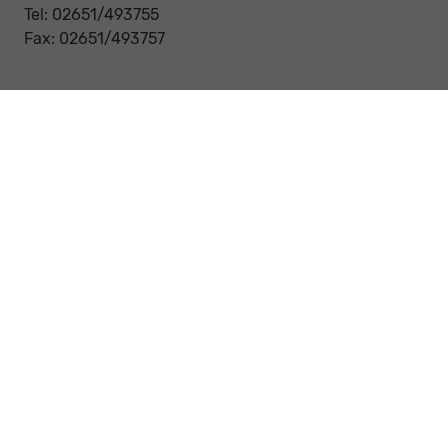
Tel: 02651/493755
Fax: 02651/493757
Notdienst/Abschleppdienst
24-Std. Notdienst
Tag und Nacht
Tel: 0177 / 6777545