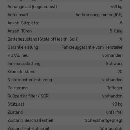
Anhängelast (ungebremst)
750 kg
Antriebsart
Verbrennungsmotor (ICE)
Anzahl Sitzplätze
5
Anzahl Türen
5-türig
Batteriezustand (State of Health, SoH)
%
Garantieleistung
Fahrzeuggarantie vom Hersteller
HU/AU neu
vorhanden
Innenausstattung
Schwarz
Kilometerstand
20
Nichtraucher-Fahrzeug
vorhanden
Polsterung
Teilleder
Rußpartikelfilter / SCR
vorhanden
Stützlast
90 kg
Zustand
unfallfrei
Zustand, Beschaffenheit
Scheckheftgepflegt
Zustand, Fahrfähigkeit
fahrtauglich