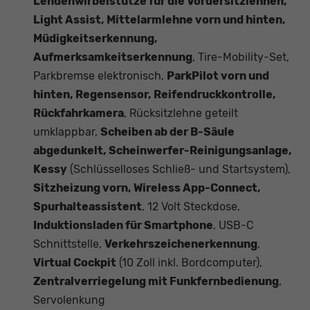
Lendenwirbelstütze für die Vordersitzlehnen,
Light Assist, Mittelarmlehne vorn und hinten,
Müdigkeitserkennung,
Aufmerksamkeitserkennung
, Tire-Mobility-Set,
Parkbremse elektronisch,
ParkPilot vorn und
hinten, Regensensor, Reifendruckkontrolle,
Rückfahrkamera
, Rücksitzlehne geteilt
umklappbar,
Scheiben ab der B-Säule
abgedunkelt, Scheinwerfer-Reinigungsanlage,
Kessy
(Schlüsselloses Schließ- und Startsystem),
Sitzheizung vorn, Wireless App-Connect,
Spurhalteassistent
, 12 Volt Steckdose,
Induktionsladen für Smartphone
, USB-C
Schnittstelle,
Verkehrszeichenerkennung
,
Virtual Cockpit
(10 Zoll inkl. Bordcomputer),
Zentralverriegelung mit Funkfernbedienung
,
Servolenkung