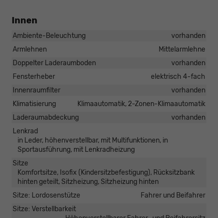
Innen
Ambiente-Beleuchtung
vorhanden
Armlehnen
Mittelarmlehne
Doppelter Laderaumboden
vorhanden
Fensterheber
elektrisch 4-fach
Innenraumfilter
vorhanden
Klimatisierung
Klimaautomatik, 2-Zonen-Klimaautomatik
Laderaumabdeckung
vorhanden
Lenkrad
in Leder, höhenverstellbar, mit Multifunktionen, in
Sportausführung, mit Lenkradheizung
Sitze
Komfortsitze, Isofix (Kindersitzbefestigung), Rücksitzbank
hinten geteilt, Sitzheizung, Sitzheizung hinten
Sitze: Lordosenstütze
Fahrer und Beifahrer
Sitze: Verstellbarkeit