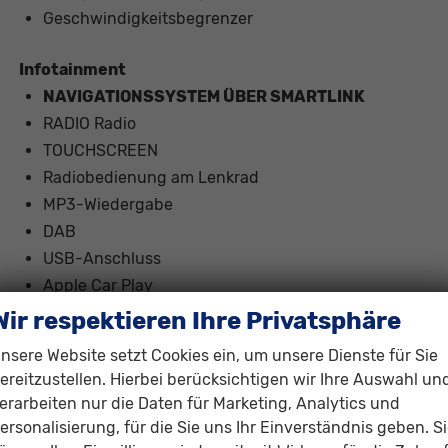
Geschwindigkeitsbegrenzer
Infotainment
NAVIGATIONSSYSTEM ÜBER SMARTLINK
RADIO Radio
TOUCHSCREEN
Radiobedienung am Lenkrad
MP3-Wiedergabe
DAB
USB-Anschluss
Apple Car Play
Android Auto
Wir respektieren Ihre Privatsphäre
Freisprecheinrichtung
nsere Website setzt Cookies ein, um unsere Dienste für Sie
Bluetooth
ereitzustellen. Hierbei berücksichtigen wir Ihre Auswahl un
Sprachsteuerung
erarbeiten nur die Daten für Marketing, Analytics und
ersonalisierung, für die Sie uns Ihr Einverständnis geben. S
Sicherheit