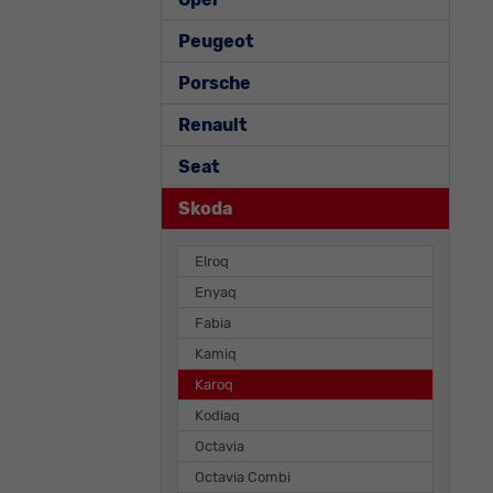
Peugeot
Porsche
Renault
Seat
Skoda
Elroq
Enyaq
Fabia
Kamiq
Karoq
Kodiaq
Octavia
Octavia Combi