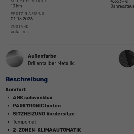
KILOMETERSTAND
4.653,- €
10 km
Jahressteue
ERSTZULASSUNG
01.03.2026
ZUSTAND
unfallfrei
Innen
Außenfarbe
Brillantsilber Metallic
Beschreibung
Komfort
AHK schwenkbar
PARKTRONIC hinten
SITZHEIZUNG Vordersitze
Tempomat
2-ZONEN-KLIMAAUTOMATIK