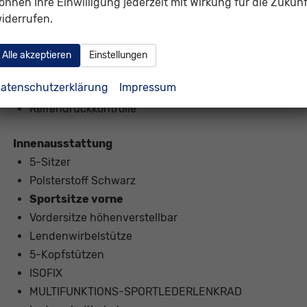
önnen Ihre Einwilligung jederzeit mit Wirkung für die Zukunf
6x Airbag
iderrufen.
Notrufsystem
ABS (Antiblockiersystem)
Alle akzeptieren
Einstellungen
ESP (Elektronisches Stabilitäts-Programm)
atenschutzerklärung
Impressum
el. Wegfahrsperre
Reifendruckkontrolle
Innenausstattung
5-Sitzer
Polsterstoff Schwarz
Sportsitze vorne
Vordersitze höhenverstellbar
Lendenwirbelstütze
5-Kopfstützen
ISOFIX
MULTIFUNKTIONS-SPORTLEDERLENKRAD