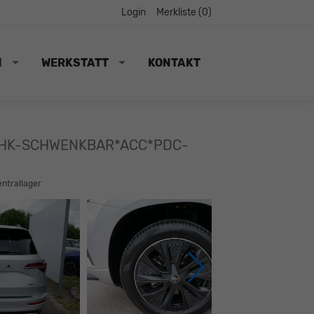
Login
Merkliste (
0
)
N
WERKSTATT
KONTAKT
G*AHK-SCHWENKBAR*ACC*PDC-
entrallager