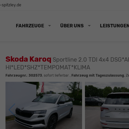
spitzley.de
FAHRZEUGE
ÜBER UNS
LEISTUNGE
Skoda Karoq
Sportline 2.0 TDI 4x4 DS
HI*LED*SHZ*TEMPOMAT*KLIMA
Fahrzeugnr.
:
302573
,
sofort lieferbar
,
Fahrzeug mit Tageszulassung
, Z