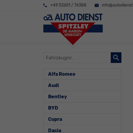
+49 02651 / 76388
info@autodienst-
Fahrzeugnr.
Alfa Romeo
Audi
Bentley
BYD
Cupra
Dacia