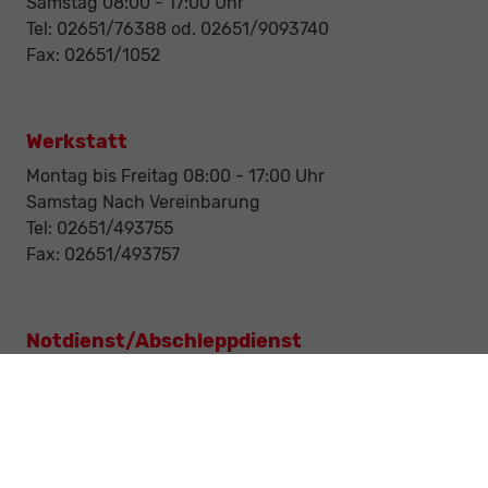
Samstag 08:00 - 17:00 Uhr
Tel: 02651/76388 od. 02651/9093740
Fax: 02651/1052
Werkstatt
Montag bis Freitag 08:00 - 17:00 Uhr
Samstag Nach Vereinbarung
Tel: 02651/493755
Fax: 02651/493757
Notdienst/Abschleppdienst
24-Std. Notdienst
Tag und Nacht
Tel: 0177 / 6777545