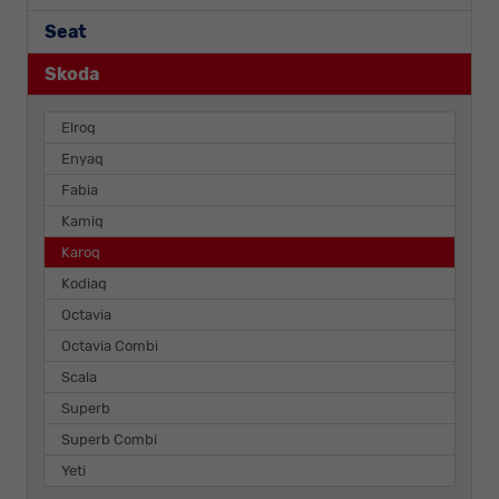
Seat
Skoda
Elroq
Enyaq
Fabia
Kamiq
Karoq
Kodiaq
Octavia
Octavia Combi
Scala
Superb
Superb Combi
Yeti