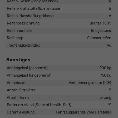
Reifen-Geschwindigkeitsindex
W
Reifen-Kraftstoffeffizienzklasse
B
Reifen-Nasshaftungsklasse
A
Reifenbezeichnung
Turanza T005
Reifenhersteller
Bridgestone
Reifentyp
Sommerreifen
Tragfähigkeitsindex
96
Sonstiges
Anhängelast (gebremst)
1900 kg
Anhängelast (ungebremst)
750 kg
Antriebsart
Verbrennungsmotor (ICE)
Anzahl Sitzplätze
5
Anzahl Türen
5-türig
Batteriezustand (State of Health, SoH)
%
Garantieleistung
Fahrzeuggarantie vom Hersteller