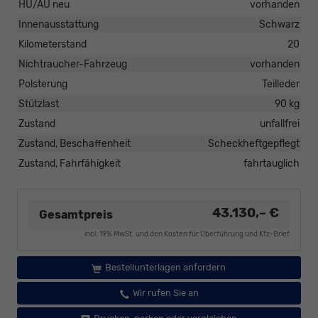
HU/AU neu
vorhanden
Innenausstattung
Schwarz
Kilometerstand
20
Nichtraucher-Fahrzeug
vorhanden
Polsterung
Teilleder
Stützlast
90 kg
Zustand
unfallfrei
Zustand, Beschaffenheit
Scheckheftgepflegt
Zustand, Fahrfähigkeit
fahrtauglich
43.130,– €
Gesamtpreis
incl. 19% MwSt. und den Kosten für Überführung und Kfz-Brief
Bestellunterlagen anfordern
Wir rufen Sie an