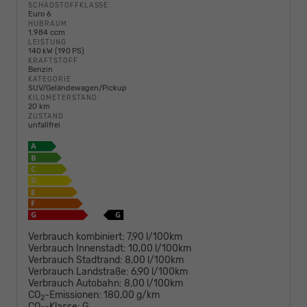
SCHADSTOFFKLASSE
Euro 6
HUBRAUM
1.984 ccm
LEISTUNG
140 kW (190 PS)
KRAFTSTOFF
Benzin
KATEGORIE
SUV/Geländewagen/Pickup
KILOMETERSTAND
20 km
ZUSTAND
unfallfrei
Verbrauch kombiniert:
7,90 l/100km
Verbrauch Innenstadt:
10,00 l/100km
Verbrauch Stadtrand:
8,00 l/100km
Verbrauch Landstraße:
6,90 l/100km
Verbrauch Autobahn:
8,00 l/100km
CO
-Emissionen:
180,00 g/km
2
CO
-Klasse:
G