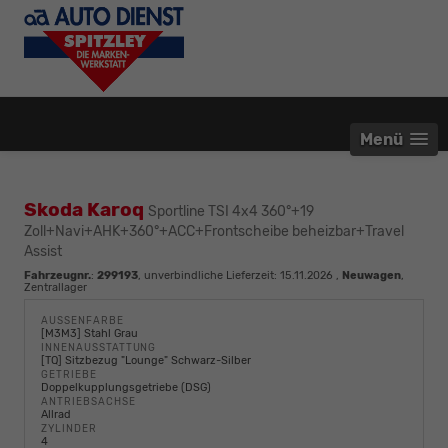
Menü
Skoda Karoq
Sportline TSI 4x4 360°+19
Zoll+Navi+AHK+360°+ACC+Frontscheibe beheizbar+Travel
Assist
Fahrzeugnr.
:
299193
, unverbindliche Lieferzeit:
15.11.2026
,
Neuwagen
,
Zentrallager
AUSSENFARBE
[M3M3] Stahl Grau
INNENAUSSTATTUNG
[TQ] Sitzbezug "Lounge" Schwarz-Silber
GETRIEBE
Doppelkupplungsgetriebe (DSG)
ANTRIEBSACHSE
Allrad
ZYLINDER
4