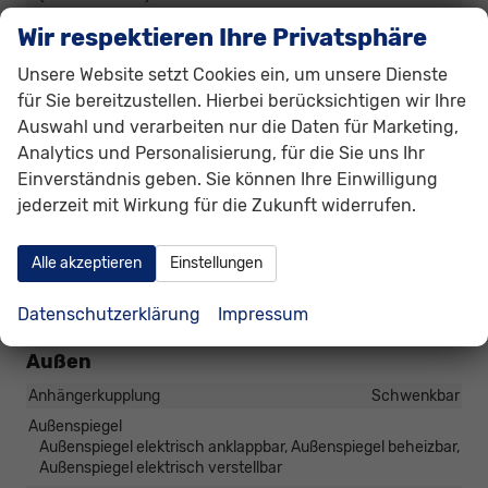
Fahrprofilauswahl
vorhanden
Wir respektieren Ihre Privatsphäre
Lenkung
Servolenkung
Unsere Website setzt Cookies ein, um unsere Dienste
Lichttechnik
für Sie bereitzustellen. Hierbei berücksichtigen wir Ihre
Scheinwerferreinigung, Tagfahrlicht, LED-Rückleuchten,
Auswahl und verarbeiten nur die Daten für Marketing,
LED-Scheinwerfer, Fernlichtassistent, LED-Tagfahrlicht,
Blendfreies Fernlicht
Analytics und Personalisierung, für die Sie uns Ihr
Einverständnis geben. Sie können Ihre Einwilligung
Pannenhilfe
Pannenkit
jederzeit mit Wirkung für die Zukunft widerrufen.
Start/Stop-Automatik
vorhanden
Zentralverriegelung
Zentralverriegelung, Zentralverriegelung mit
Alle akzeptieren
Einstellungen
Funkfernbedienung, Schlüssellose Zentralverriegelung
(Keyless Go)
Datenschutzerklärung
Impressum
Außen
Anhängerkupplung
Schwenkbar
Außenspiegel
Außenspiegel elektrisch anklappbar, Außenspiegel beheizbar,
Außenspiegel elektrisch verstellbar