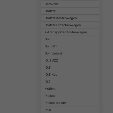
Caravelle
Crafter
Crafter Kastenwagen
Crafter Pritschenwagen
e-Transporter Kastenwagen
Golf
Golf GTI
Golf Variant
ID. BUZZ
ID.3
ID.3 Neo
ID.7
Multivan
Passat
Passat Variant
Polo