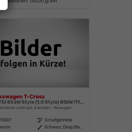
-Emissionen:
135,00 g/km
kswagen T-Cross
1.0 TSI 85 kW Style (1.0 Style) 85kW (116 PS) 6-Gang Schaltgetriebe
bindliche Lieferzeit:
6 Wochen
Neuwagen
313607
Getriebe
Schaltgetriebe
enzin
Außenfarbe
Schwarz, Deep Black Perleffekt (2T)