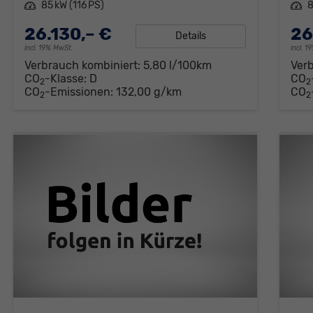
Leistung
85 kW (116 PS)
Leistung
8
26.130,– €
26
Details
incl. 19% MwSt.
incl. 
Verbrauch kombiniert:
5,80 l/100km
Ver
CO
-Klasse:
D
CO
2
2
CO
-Emissionen:
132,00 g/km
CO
2
2