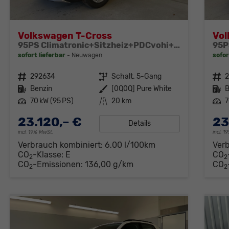
Volkswagen T-Cross
Vol
95PS Climatronic+Sitzheiz+PDCvohi+AppConnect+Side+TravelAssist+ACC
sofort lieferbar
Neuwagen
sofor
Fahrzeugnr.
292634
Getriebe
Schalt. 5-Gang
Fahrzeugnr.
Kraftstoff
Benzin
Außenfarbe
[0Q0Q] Pure White
Kraftstoff
B
Leistung
70 kW (95 PS)
Kilometerstand
20 km
Leistung
7
23.120,– €
23
Details
incl. 19% MwSt.
incl. 
Verbrauch kombiniert:
6,00 l/100km
Ver
CO
-Klasse:
E
CO
2
2
CO
-Emissionen:
136,00 g/km
CO
2
2