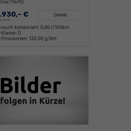
5 kW (116 PS)
.930,– €
Details
19% MwSt.
brauch kombiniert:
5,80 l/100km
-Klasse:
D
-Emissionen:
132,00 g/km