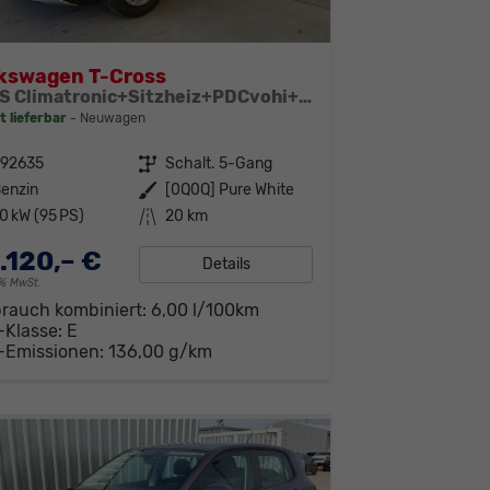
kswagen T-Cross
95PS Climatronic+Sitzheiz+PDCvohi+AppConnect+Side+TravelAssist+ACC
t lieferbar
Neuwagen
292635
Getriebe
Schalt. 5-Gang
enzin
Außenfarbe
[0Q0Q] Pure White
0 kW (95 PS)
Kilometerstand
20 km
.120,– €
Details
19% MwSt.
brauch kombiniert:
6,00 l/100km
-Klasse:
E
-Emissionen:
136,00 g/km