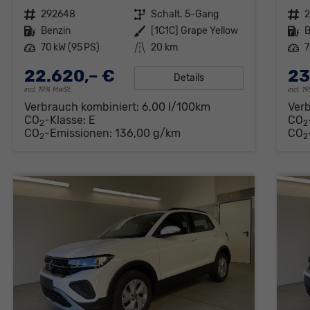
Fahrzeugnr.
292648
Getriebe
Schalt. 5-Gang
Fahrzeugnr.
Kraftstoff
Benzin
Außenfarbe
[1C1C] Grape Yellow
Kraftstoff
B
Leistung
70 kW (95 PS)
Kilometerstand
20 km
Leistung
7
22.620,– €
23
Details
incl. 19% MwSt.
incl. 
Verbrauch kombiniert:
6,00 l/100km
Ver
CO
-Klasse:
E
CO
2
2
CO
-Emissionen:
136,00 g/km
CO
2
2