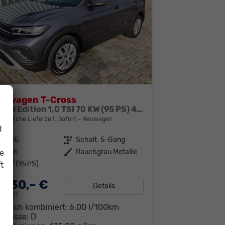
kswagen T-Cross
Limited Edition 1,0 TSI 70 KW (95 PS) 4 Jahre Garantie-2x PDC-App Connect-Sofort
bindliche Lieferzeit: Sofort
Neuwagen
d
91755
Getriebe
Schalt. 5-Gang
enzin
Außenfarbe
Rauchgrau Metallic
ie
0 kW (95 PS)
t
.730,– €
Details
19% MwSt.
brauch kombiniert:
6,00 l/100km
-Klasse:
D