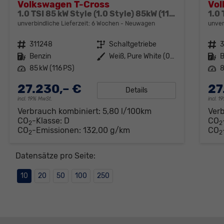
Volkswagen T-Cross
Vol
1.0 TSI 85 kW Style (1.0 Style) 85kW (116 PS) 6-Gang Schaltgetriebe
unverbindliche Lieferzeit:
6 Wochen
Neuwagen
unver
Fahrzeugnr.
311248
Getriebe
Schaltgetriebe
Fahrzeugnr.
3
Kraftstoff
Benzin
Außenfarbe
Weiß, Pure White (0Q)
Kraftstoff
B
Leistung
85 kW (116 PS)
Leistung
8
27.230,– €
27
Details
incl. 19% MwSt.
incl. 
Verbrauch kombiniert:
5,80 l/100km
Ver
CO
-Klasse:
D
CO
2
2
CO
-Emissionen:
132,00 g/km
CO
2
2
Datensätze pro Seite:
10
20
50
100
250