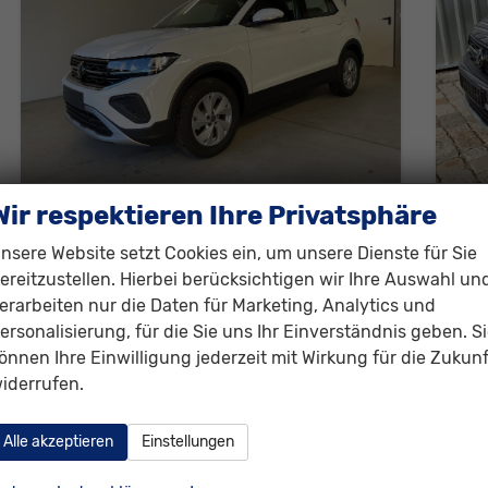
Wir respektieren Ihre Privatsphäre
Volkswagen T-Cross
Vol
95PS Climatronic+Sitzheiz+PDCvohi+AppConnect+Side+TravelAssist+ACC
nsere Website setzt Cookies ein, um unsere Dienste für Sie
sofort lieferbar
Neuwagen
unver
ereitzustellen. Hierbei berücksichtigen wir Ihre Auswahl un
Fahrzeugnr.
292636
Getriebe
Schalt. 5-Gang
Fahrzeugnr.
2
erarbeiten nur die Daten für Marketing, Analytics und
Kraftstoff
Benzin
Außenfarbe
[0Q0Q] Pure White
Kraftstoff
B
ersonalisierung, für die Sie uns Ihr Einverständnis geben. S
Leistung
70 kW (95 PS)
Kilometerstand
20 km
Leistung
7
önnen Ihre Einwilligung jederzeit mit Wirkung für die Zukunf
iderrufen.
23.120,– €
25
Details
incl. 19% MwSt.
incl. 
Alle akzeptieren
Einstellungen
Verbrauch kombiniert:
6,00 l/100km
Ver
CO
-Klasse:
E
CO
2
2