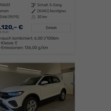
292633
Getriebe
Schalt. 5-Gang
enzin
Außenfarbe
[6U6U] Ascotgrau
0 kW (95 PS)
Kilometerstand
20 km
.120,– €
Details
19% MwSt.
brauch kombiniert:
6,00 l/100km
-Klasse:
E
-Emissionen:
136,00 g/km