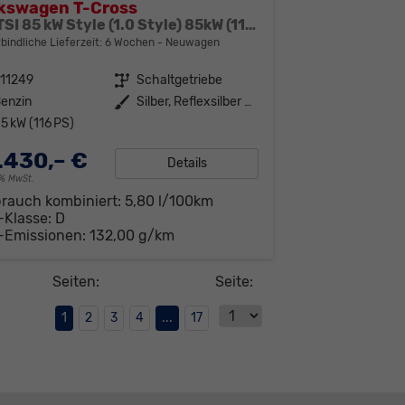
kswagen T-Cross
1.0 TSI 85 kW Style (1.0 Style) 85kW (116 PS) 6-Gang Schaltgetriebe
bindliche Lieferzeit:
6 Wochen
Neuwagen
11249
Getriebe
Schaltgetriebe
enzin
Außenfarbe
Silber, Reflexsilber Metallic (8E)
5 kW (116 PS)
.430,– €
Details
19% MwSt.
brauch kombiniert:
5,80 l/100km
-Klasse:
D
-Emissionen:
132,00 g/km
Seiten:
Seite:
1
2
3
4
...
17