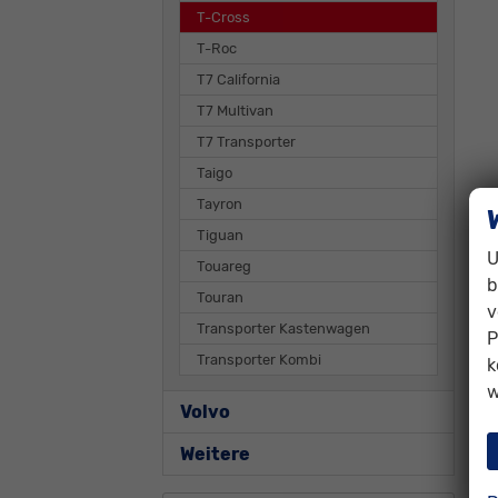
T-Cross
T-Roc
T7 California
T7 Multivan
T7 Transporter
Taigo
Tayron
Tiguan
U
Touareg
b
Touran
v
Transporter Kastenwagen
P
Transporter Kombi
k
w
Volvo
Weitere