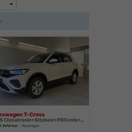
:
kswagen T-Cross
95PS Climatronic+Sitzheiz+PDCvohi+AppConnect+Side+TravelAssist+ACC
t lieferbar
Neuwagen