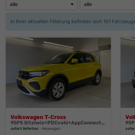
In Ihrer aktuellen Filterung befinden sich
161
Fahrzeuge
Volkswagen T-Cross
Vol
95PS Sitzheiz+PDCvohi+AppConnect+SideAssist+TravelAssist+ACC+Klima
sofort lieferbar
Neuwagen
sofor