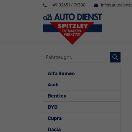
+49 02651 / 76388
info@autodienst-
Fahrzeugnr.
Alfa Romeo
Audi
Bentley
BYD
Cupra
Dacia