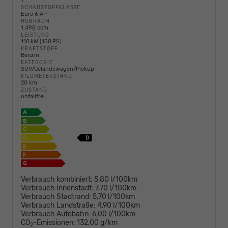
1
SCHADSTOFFKLASSE
Euro 6 AP
HUBRAUM
1.498 ccm
LEISTUNG
110 kW (150 PS)
KRAFTSTOFF
Benzin
KATEGORIE
SUV/Geländewagen/Pickup
KILOMETERSTAND
20 km
ZUSTAND
unfallfrei
Verbrauch kombiniert:
5,80 l/100km
Verbrauch Innenstadt:
7,70 l/100km
Verbrauch Stadtrand:
5,70 l/100km
Verbrauch Landstraße:
4,90 l/100km
Verbrauch Autobahn:
6,00 l/100km
CO
-Emissionen:
132,00 g/km
2