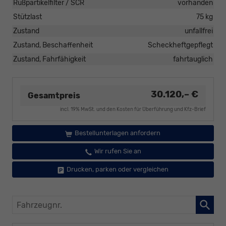
Rußpartikelfilter / SCR
vorhanden
Stützlast
75 kg
Zustand
unfallfrei
Zustand, Beschaffenheit
Scheckheftgepflegt
Zustand, Fahrfähigkeit
fahrtauglich
30.120,– €
Gesamtpreis
incl. 19% MwSt. und den Kosten für Überführung und Kfz-Brief
Bestellunterlagen anfordern
Wir rufen Sie an
Drucken, parken oder vergleichen
Fahrzeugnr.