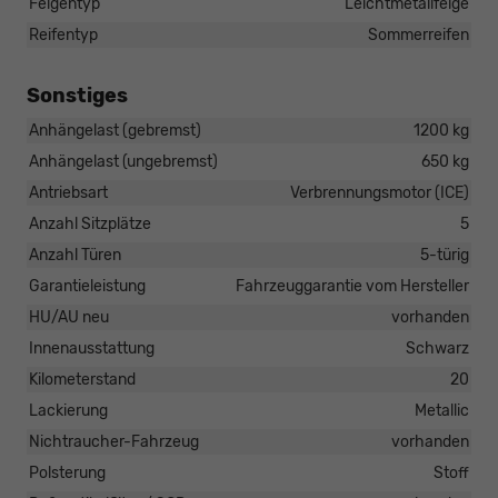
Felgentyp
Leichtmetallfelge
Reifentyp
Sommerreifen
Sonstiges
Anhängelast (gebremst)
1200 kg
Anhängelast (ungebremst)
650 kg
Antriebsart
Verbrennungsmotor (ICE)
Anzahl Sitzplätze
5
Anzahl Türen
5-türig
Garantieleistung
Fahrzeuggarantie vom Hersteller
HU/AU neu
vorhanden
Innenausstattung
Schwarz
Kilometerstand
20
Lackierung
Metallic
Nichtraucher-Fahrzeug
vorhanden
Polsterung
Stoff