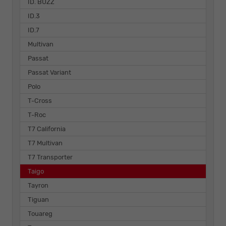
ID. BUZZ
ID.3
ID.7
Multivan
Passat
Passat Variant
Polo
T-Cross
T-Roc
T7 California
T7 Multivan
T7 Transporter
Taigo
Tayron
Tiguan
Touareg