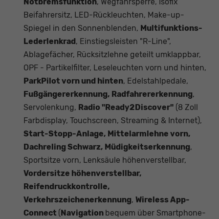
Notbremsfunktion
, Wegfahrsperre, Isofix
Beifahrersitz, LED-Rückleuchten, Make-up-
Spiegel in den Sonnenblenden,
Multifunktions-
Lederlenkrad
, Einstiegsleisten "R-Line",
Ablagefächer, Rücksitzlehne geteilt umklappbar,
OPF - Partikelfilter, Leseleuchten vorn und hinten,
ParkPilot vorn und hinten
, Edelstahlpedale,
Fußgängererkennung, Radfahrererkennung
,
Servolenkung,
Radio "Ready2Discover"
(8 Zoll
Farbdisplay, Touchscreen, Streaming & Internet),
Start-Stopp-Anlage, Mittelarmlehne vorn,
Dachreling Schwarz, Müdigkeitserkennung
,
Sportsitze vorn, Lenksäule höhenverstellbar,
Vordersitze höhenverstellbar,
Reifendruckkontrolle,
Verkehrszeichenerkennung
,
Wireless App-
Connect
(
Navigation
bequem über Smartphone-