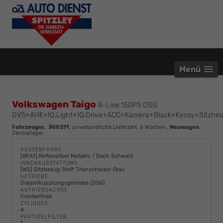
Menü
Volkswagen Taigo
R-Line 150PS DSG
GV5+AHK+IQ.Light+IQ.Drive+ACC+Kamera+Black+Kessy+Sitzhei
Fahrzeugnr.
:
300371
, unverbindliche Lieferzeit:
6 Wochen
,
Neuwagen
,
Zentrallager
AUSSENFARBE
[8EA1] Reflexsilber Metallic / Dach Schwarz
INNENAUSSTATTUNG
[WS] Sitzbezug Stoff Titanschwarz-Grau
GETRIEBE
Doppelkupplungsgetriebe (DSG)
ANTRIEBSACHSE
Frontantrieb
ZYLINDER
4
PARTIKELFILTER