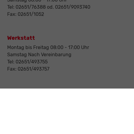
Tel: 02651/76388 od. 02651/9093740
Fax: 02651/1052
Werkstatt
Montag bis Freitag 08:00 - 17:00 Uhr
Samstag Nach Vereinbarung
Tel: 02651/493755
Fax: 02651/493757
Notdienst/Abschleppdienst
24-Std. Notdienst
Tag und Nacht
Tel: 0177 / 6777545