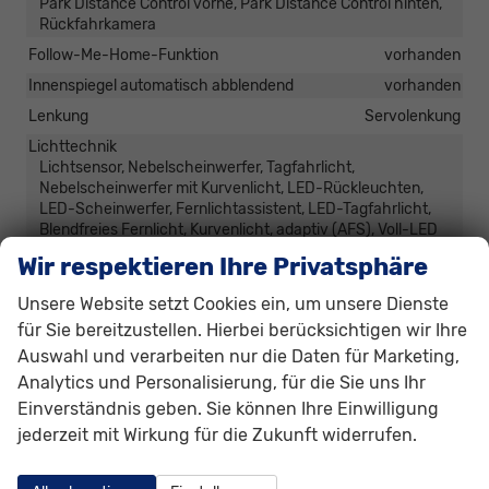
Park Distance Control vorne, Park Distance Control hinten,
Rückfahrkamera
Follow-Me-Home-Funktion
vorhanden
Innenspiegel automatisch abblendend
vorhanden
Lenkung
Servolenkung
Lichttechnik
Lichtsensor, Nebelscheinwerfer, Tagfahrlicht,
Nebelscheinwerfer mit Kurvenlicht, LED-Rückleuchten,
LED-Scheinwerfer, Fernlichtassistent, LED-Tagfahrlicht,
Blendfreies Fernlicht, Kurvenlicht, adaptiv (AFS), Voll-LED
Scheinwerfer
Wir respektieren Ihre Privatsphäre
Pannenhilfe
Notrad
Unsere Website setzt Cookies ein, um unsere Dienste
Start/Stop-Automatik
vorhanden
für Sie bereitzustellen. Hierbei berücksichtigen wir Ihre
Zentralverriegelung
Auswahl und verarbeiten nur die Daten für Marketing,
Zentralverriegelung, Zentralverriegelung mit
Analytics und Personalisierung, für die Sie uns Ihr
Funkfernbedienung, Schlüssellose Zentralverriegelung
(Keyless Go)
Einverständnis geben. Sie können Ihre Einwilligung
jederzeit mit Wirkung für die Zukunft widerrufen.
Außen