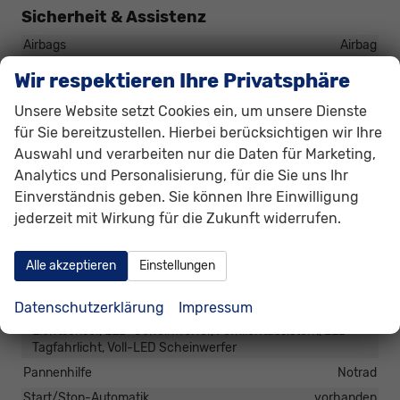
Sicherheit & Assistenz
Airbags
Airbag
Assistenzsysteme
Wir respektieren Ihre Privatsphäre
Regensensor, Notbremsassistent (City-Safety),
Berganfahrassistent, Spurhalteassistent,
Unsere Website setzt Cookies ein, um unsere Dienste
Abstandstempomat adaptiv (ACC),
für Sie bereitzustellen. Hierbei berücksichtigen wir Ihre
Verkehrzeichenerkennung, Müdigkeitserkennungs-Sensor,
Auswahl und verarbeiten nur die Daten für Marketing,
Notrufsystem, Abstandswarner, Geschwindigkeitsbegrenzer
Analytics und Personalisierung, für die Sie uns Ihr
Diebstahl-Alarmanlage
vorhanden
Einverständnis geben. Sie können Ihre Einwilligung
Einparkhilfe
jederzeit mit Wirkung für die Zukunft widerrufen.
Selbstlenkendes System, Park Distance Control vorne, Park
Distance Control hinten, Rückfahrkamera
Innenspiegel automatisch abblendend
vorhanden
Alle akzeptieren
Einstellungen
Lenkung
Servolenkung
Datenschutzerklärung
Impressum
Lichttechnik
Lichtsensor, LED-Scheinwerfer, Fernlichtassistent, LED-
Tagfahrlicht, Voll-LED Scheinwerfer
Pannenhilfe
Notrad
Start/Stop-Automatik
vorhanden