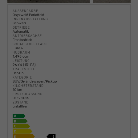
AUSSENFARBE
Onyxweiß Perleffekt
INNENAUSSTATTUNG
Schwarz
GETRIEBE
Automatik
ANTRIEBSACHSE
Frontantrieb
SCHADSTOFFKLASSE
Euro 6
HUBRAUM
1.498 ccm
LEISTUNG
96 kW (131 PS)
KRAFTSTOFF
Benzin
KATEGORIE
SUV/Geländewagen/Pickup
KILOMETERSTAND
10 km
ERSTZULASSUNG
01.12.2025
ZUSTAND
unfallfrei