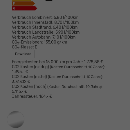
Verbrauch kombiniert:
6,80 l/100km
Verbrauch Innenstadt:
8,70 l/100km
Verbrauch Stadtrand:
6,40 l/100km
Verbrauch Landstraße:
5,90 l/100km
Verbrauch Autobahn:
7,10 l/100km
CO
-Emissionen:
155,00 g/km
2
CO
-Klasse:
E
2
Download
Energiekosten bei 15.000 km pro Jahr:
1.778,88 €
CO2 Kosten (niedrig)
:
(Kosten Durchschnitt 10 Jahre)
1.395,- €
CO2 Kosten (mittel)
:
(Kosten Durchschnitt 10 Jahre)
3.313,12 €
CO2 Kosten (hoch)
:
(Kosten Durchschnitt 10 Jahre)
5.115,- €
Jahressteuer:
164,- €