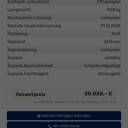
Kraftstoff: unterstützte
E10 geeignet
Leergewicht
1598 kg
Nichtraucher-Fahrzeug
vorhanden
Nächste Hauptuntersuchung
01.12.2028
Polsterung
Stoff
Radstand
2676 mm
Tageszulassung
vorhanden
Zustand
unfallfrei
Zustand, Beschaffenheit
Scheckheftgepflegt
Zustand, Fahrfähigkeit
fahrtauglich
35.030,– €
Gesamtpreis
incl. 19% MwSt. und den Kosten für Überführung und Kfz-Brief
Bestellunterlagen anfordern
Wir rufen Sie an