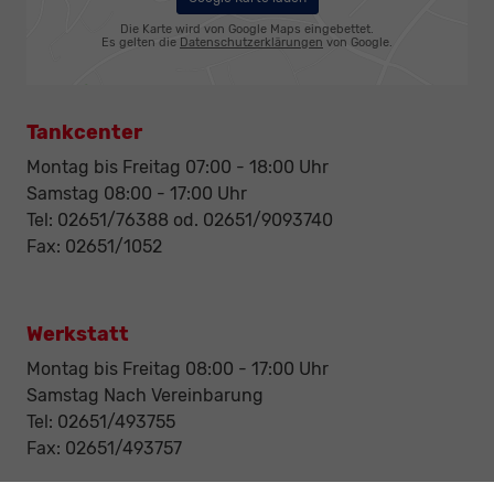
Die Karte wird von Google Maps eingebettet.
Es gelten die
Datenschutzerklärungen
von Google.
Tankcenter
Montag bis Freitag 07:00 - 18:00 Uhr
Samstag 08:00 - 17:00 Uhr
Tel: 02651/76388 od. 02651/9093740
Fax: 02651/1052
Werkstatt
Montag bis Freitag 08:00 - 17:00 Uhr
Samstag Nach Vereinbarung
Tel: 02651/493755
Fax: 02651/493757