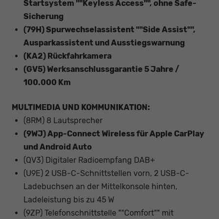
Startsystem ""Keyless Access"", ohne Safe-
Sicherung
(79H) Spurwechselassistent ""Side Assist"",
Ausparkassistent und Ausstiegswarnung
(KA2) Rückfahrkamera
(GV5) Werksanschlussgarantie 5 Jahre /
100.000 Km
MULTIMEDIA UND KOMMUNIKATION:
(8RM) 8 Lautsprecher
(9WJ) App-Connect Wireless für Apple CarPlay
und Android Auto
(QV3) Digitaler Radioempfang DAB+
(U9E) 2 USB-C-Schnittstellen vorn, 2 USB-C-
Ladebuchsen an der Mittelkonsole hinten,
Ladeleistung bis zu 45 W
(9ZP) Telefonschnittstelle ""Comfort"" mit