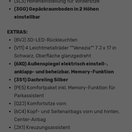
(3L3) Höheneinstellung für Vordersitze
(3GG) Gepäckraumboden in 2 Höhen
einstellbar
EXTRAS:
(8VJ) 3D-LED-Rückleuchten
(V11) 4 Leichtmetallräder ""Venezia"" 7 J x 17 in
Schwarz, Oberfläche glanzgedreht
(6XQ) Außenspiegel elektrisch einstell-,
anklapp- und beheizbar, Memory-Funktion
(3S1) Dachreling Silber
(PE5) Komfortpaket inkl. Memory-Funktion für
Parkassistent
(Q2J) Komfortsitze vorn
(6C4) Kopf- und Seitenairbags vorn und hinten,
Center-Airbag
(JX1) Kreuzungsassistent