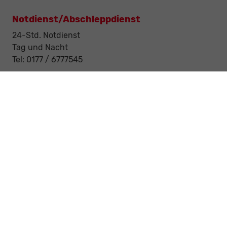
Notdienst/Abschleppdienst
24-Std. Notdienst
Tag und Nacht
Tel: 0177 / 6777545