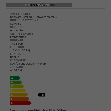
AUSSENFARBE
Schwarz, Grenadill Schwarz Metallic
INNENAUSSTATTUNG
Schwarz
GETRIEBE
Automatik
ANTRIEBSACHSE
Frontantrieb
HUBRAUM
1.498 ccm
LEISTUNG
110 kW (150 PS)
KRAFTSTOFF
Benzin
KATEGORIE
SUV/Geländewagen/Pickup
ZUSTAND
unfallfrei
Verbrauch kombiniert:
6,10 l/100km