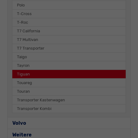
Polo
T-Cross
T-Roc
T7 California
T7 Multivan
T7 Transporter
Taigo
Tayron
Tiguan
Touareg
Touran
Transporter Kastenwagen
Transporter Kombi
Volvo
Weitere