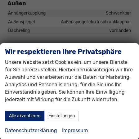
Außen
Anhängerkupplung
Schwenkbar
Außenspiegel
Außenspiegel elektrisch anklappbar
Dachreling
vorhanden
Räder & Technik
Wir respektieren Ihre Privatsphäre
Antriebsachse
Frontantrieb
Unsere Website setzt Cookies ein, um unsere Dienste
Felgentyp
Leichtmetallfelge
für Sie bereitzustellen. Hierbei berücksichtigen wir Ihre
Auswahl und verarbeiten nur die Daten für Marketing,
Sonstiges
Analytics und Personalisierung, für die Sie uns Ihr
Einverständnis geben. Sie können Ihre Einwilligung
Antriebsart
Verbrennungsmotor (ICE)
jederzeit mit Wirkung für die Zukunft widerrufen.
Anzahl Türen
5-türig
Innenausstattung
Schwarz
Alle akzeptieren
Einstellungen
Polsterung
Stoff
Zustand
unfallfrei
Datenschutzerklärung
Impressum