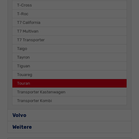
T-Cross
T-Roc
T7 California
T7 Multivan
T7 Transporter
Taigo
Tayron
Tiguan
Touareg
Touran
Transporter Kastenwagen
Transporter Kombi
Volvo
Weitere