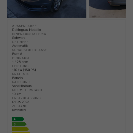
AUSSENFARBE
Delfingrau Metallic
INNENAUSSTATTUNG
Schwarz
GETRIEBE
Automatik
SCHADSTOFFKLASSE
Euro 6
HUBRAUM
1.498 ccm
LEISTUNG
110 kW (150 PS)
KRAFTSTOFF
Benzin
KATEGORIE
Van/Minibus
KILOMETERSTAND
10 km
ERSTZULASSUNG
01.06.2026
ZUSTAND
unfallfrei