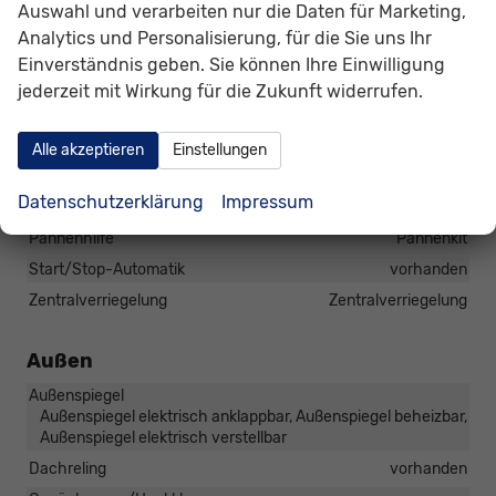
Auswahl und verarbeiten nur die Daten für Marketing,
Diebstahl-Alarmanlage
vorhanden
Analytics und Personalisierung, für die Sie uns Ihr
Einparkhilfe
Einverständnis geben. Sie können Ihre Einwilligung
Park Distance Control vorne, Park Distance Control hinten,
jederzeit mit Wirkung für die Zukunft widerrufen.
Rückfahrkamera
Lenkung
Servolenkung
Alle akzeptieren
Einstellungen
Lichttechnik
Lichtsensor, Nebelscheinwerfer, Tagfahrlicht, LED-
Datenschutzerklärung
Impressum
Scheinwerfer, Voll-LED Scheinwerfer
Pannenhilfe
Pannenkit
Start/Stop-Automatik
vorhanden
Zentralverriegelung
Zentralverriegelung
Außen
Außenspiegel
Außenspiegel elektrisch anklappbar, Außenspiegel beheizbar,
Außenspiegel elektrisch verstellbar
Dachreling
vorhanden