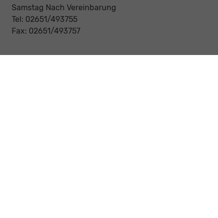
Samstag Nach Vereinbarung
Tel: 02651/493755
Fax: 02651/493757
Notdienst/Abschleppdienst
24-Std. Notdienst
Tag und Nacht
Tel: 0177 / 6777545