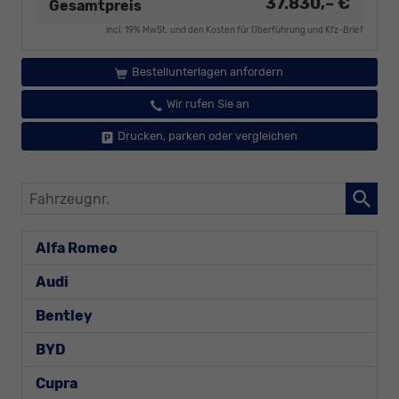
37.830,– €
Gesamtpreis
incl. 19% MwSt. und den Kosten für Überführung und Kfz-Brief
Bestellunterlagen anfordern
Wir rufen Sie an
Drucken, parken oder vergleichen
Fahrzeugnr.
Alfa Romeo
Audi
Bentley
BYD
Cupra