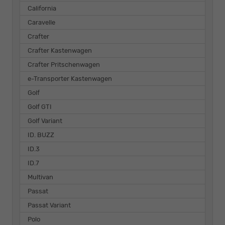
California
Caravelle
Crafter
Crafter Kastenwagen
Crafter Pritschenwagen
e-Transporter Kastenwagen
Golf
Golf GTI
Golf Variant
ID. BUZZ
ID.3
ID.7
Multivan
Passat
Passat Variant
Polo