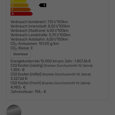
Verbrauch kombiniert:
7,10 l/100km
Verbrauch Innenstadt:
8,50 l/100km
Verbrauch Stadtrand:
6,00 l/100km
Verbrauch Landstraße:
5,70 l/100km
Verbrauch Autobahn:
6,50 l/100km
CO
-Emissionen:
151,00 g/km
2
CO
-Klasse:
E
2
Download
Energiekosten bei 15.000 km pro Jahr:
1.857,36 €
CO2 Kosten (niedrig)
:
(Kosten Durchschnitt 10 Jahre)
1.359,- €
CO2 Kosten (mittel)
:
(Kosten Durchschnitt 10 Jahre)
3.227,62 €
CO2 Kosten (hoch)
:
(Kosten Durchschnitt 10 Jahre)
4.983,- €
Jahressteuer:
154,- €