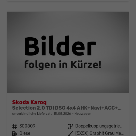
Skoda Karoq
Selection 2.0 TDI DSG 4x4 AHK+Navi+ACC+Kamera+Sitzheiz+eHeck+Chrom+Lodge+GV5
unverbindliche Lieferzeit:
15.08.2026
Neuwagen
Fahrzeugnr.
300809
Getriebe
Doppelkupplungsgetriebe (DSG)
Kraftstoff
Diesel
Außenfarbe
[5X5X] Graphit Grau Metallic