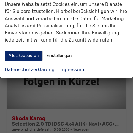
Verbrauch kombiniert:
6,00 l/100km
Unsere Website setzt Cookies ein, um unsere Dienste
CO
-Klasse:
F
2
für Sie bereitzustellen. Hierbei berücksichtigen wir Ihre
CO
-Emissionen:
159,00 g/km
2
Auswahl und verarbeiten nur die Daten für Marketing,
Analytics und Personalisierung, für die Sie uns Ihr
Einverständnis geben. Sie können Ihre Einwilligung
jederzeit mit Wirkung für die Zukunft widerrufen.
Alle akzeptieren
Einstellungen
Datenschutzerklärung
Impressum
Skoda Karoq
Selection 2.0 TDI DSG 4x4 AHK+Navi+ACC+Kamera+Sitzheiz+eHeck+Chrom+Lodge+GV5
unverbindliche Lieferzeit:
15.08.2026
Neuwagen