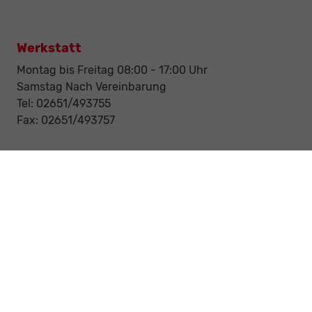
Werkstatt
Montag bis Freitag 08:00 - 17:00 Uhr
Samstag Nach Vereinbarung
Tel: 02651/493755
Fax: 02651/493757
Notdienst/Abschleppdienst
24-Std. Notdienst
Tag und Nacht
Tel: 0177 / 6777545