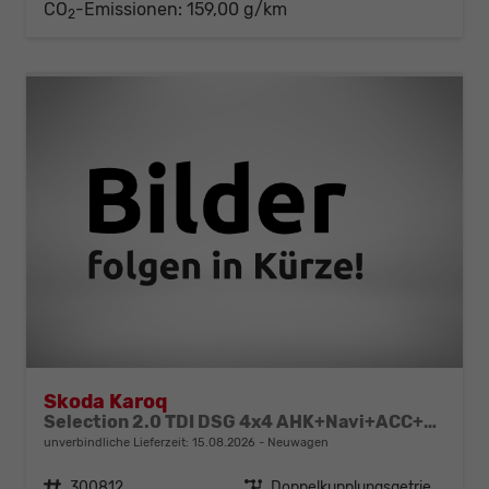
CO
-Emissionen:
159,00 g/km
2
Skoda Karoq
Selection 2.0 TDI DSG 4x4 AHK+Navi+ACC+Kamera+Sitzheiz+eHeck+Chrom+Lodge+GV5
unverbindliche Lieferzeit:
15.08.2026
Neuwagen
Fahrzeugnr.
300812
Getriebe
Doppelkupplungsgetriebe (DSG)