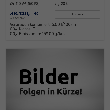
Leistung
110 kW (150 PS)
Kilometerstand
20 km
38.120,– €
Details
incl. 19% MwSt.
Verbrauch kombiniert:
6,00 l/100km
CO
-Klasse:
F
2
CO
-Emissionen:
159,00 g/km
2