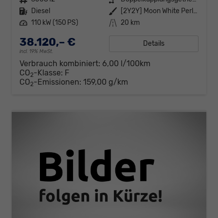
Kraftstoff
Diesel
Außenfarbe
[2Y2Y] Moon White Perleffekt
Leistung
110 kW (150 PS)
Kilometerstand
20 km
38.120,– €
Details
incl. 19% MwSt.
Verbrauch kombiniert:
6,00 l/100km
CO
-Klasse:
F
2
CO
-Emissionen:
159,00 g/km
2