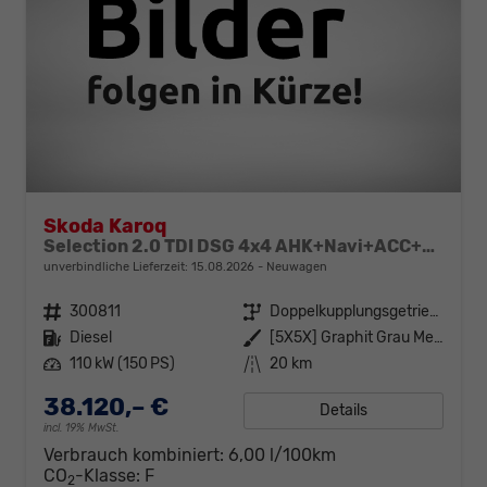
Skoda Karoq
Selection 2.0 TDI DSG 4x4 AHK+Navi+ACC+Kamera+Sitzheiz+eHeck+Chrom+Lodge+GV5
unverbindliche Lieferzeit:
15.08.2026
Neuwagen
Fahrzeugnr.
300811
Getriebe
Doppelkupplungsgetriebe (DSG)
Kraftstoff
Diesel
Außenfarbe
[5X5X] Graphit Grau Metallic
Leistung
110 kW (150 PS)
Kilometerstand
20 km
38.120,– €
Details
incl. 19% MwSt.
Verbrauch kombiniert:
6,00 l/100km
CO
-Klasse:
F
2