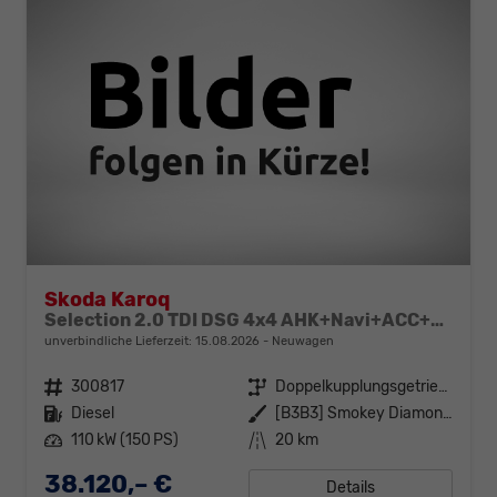
Skoda Karoq
Selection 2.0 TDI DSG 4x4 AHK+Navi+ACC+Kamera+Sitzheiz+eHeck+Chrom+Lodge+GV5
unverbindliche Lieferzeit:
15.08.2026
Neuwagen
Fahrzeugnr.
300817
Getriebe
Doppelkupplungsgetriebe (DSG)
Kraftstoff
Diesel
Außenfarbe
[B3B3] Smokey Diamond-Silber Metallic
Leistung
110 kW (150 PS)
Kilometerstand
20 km
38.120,– €
Details