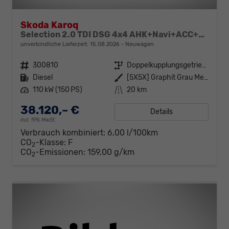
Skoda Karoq
Selection 2.0 TDI DSG 4x4 AHK+Navi+ACC+Kamera+Sitzheiz+eHeck+Chrom+Lodge+GV5
unverbindliche Lieferzeit:
15.08.2026
Neuwagen
Fahrzeugnr.
300810
Getriebe
Doppelkupplungsgetriebe (DSG)
Kraftstoff
Diesel
Außenfarbe
[5X5X] Graphit Grau Metallic
Leistung
110 kW (150 PS)
Kilometerstand
20 km
38.120,– €
Details
incl. 19% MwSt.
Verbrauch kombiniert:
6,00 l/100km
CO
-Klasse:
F
2
CO
-Emissionen:
159,00 g/km
2