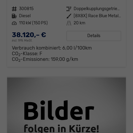
Fahrzeugnr.
300815
Getriebe
Doppelkupplungsgetriebe (DSG)
Kraftstoff
Diesel
Außenfarbe
[8X8X] Race Blue Metallic
Leistung
110 kW (150 PS)
Kilometerstand
20 km
38.120,– €
Details
incl. 19% MwSt.
Verbrauch kombiniert:
6,00 l/100km
CO
-Klasse:
F
2
CO
-Emissionen:
159,00 g/km
2