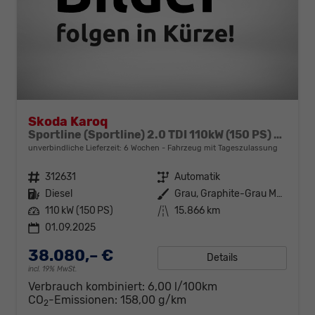
Skoda Karoq
Sportline (Sportline) 2.0 TDI 110kW (150 PS) 7-Gang DSG 4x4
unverbindliche Lieferzeit:
6 Wochen
Fahrzeug mit Tageszulassung
Fahrzeugnr.
312631
Getriebe
Automatik
Kraftstoff
Diesel
Außenfarbe
Grau, Graphite-Grau Metallic (5X)
Leistung
110 kW (150 PS)
Kilometerstand
15.866 km
01.09.2025
38.080,– €
Details
incl. 19% MwSt.
Verbrauch kombiniert:
6,00 l/100km
CO
-Emissionen:
158,00 g/km
2