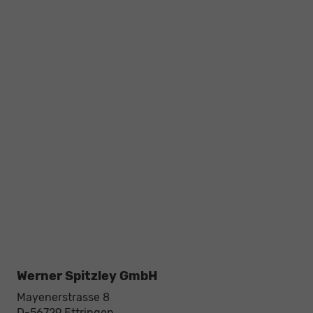
Werner Spitzley GmbH
Mayenerstrasse 8
D-56729
Ettringen