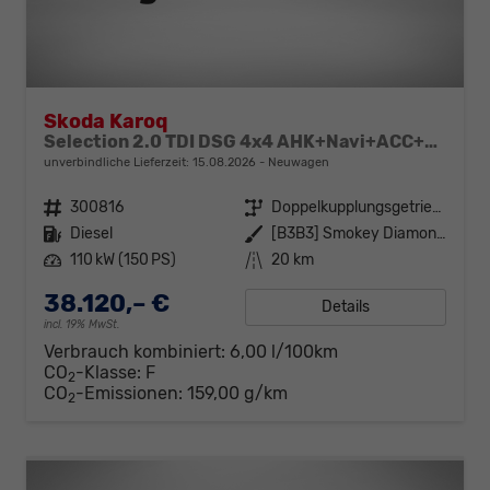
Skoda Karoq
Selection 2.0 TDI DSG 4x4 AHK+Navi+ACC+Kamera+Sitzheiz+eHeck+Chrom+Lodge+GV5
unverbindliche Lieferzeit:
15.08.2026
Neuwagen
Fahrzeugnr.
300816
Getriebe
Doppelkupplungsgetriebe (DSG)
Kraftstoff
Diesel
Außenfarbe
[B3B3] Smokey Diamond-Silber Metallic
Leistung
110 kW (150 PS)
Kilometerstand
20 km
38.120,– €
Details
incl. 19% MwSt.
Verbrauch kombiniert:
6,00 l/100km
CO
-Klasse:
F
2
CO
-Emissionen:
159,00 g/km
2