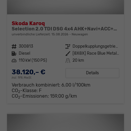
Skoda Karoq
Selection 2.0 TDI DSG 4x4 AHK+Navi+ACC+Kamera+Sitzheiz+eHeck+Chrom+Lodge+GV5
unverbindliche Lieferzeit:
15.08.2026
Neuwagen
Fahrzeugnr.
300813
Getriebe
Doppelkupplungsgetriebe (DSG)
Kraftstoff
Diesel
Außenfarbe
[8X8X] Race Blue Metallic
Leistung
110 kW (150 PS)
Kilometerstand
20 km
38.120,– €
Details
incl. 19% MwSt.
Verbrauch kombiniert:
6,00 l/100km
CO
-Klasse:
F
2
CO
-Emissionen:
159,00 g/km
2