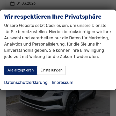
01.03.2026
39.830,– €
Details
Wir respektieren Ihre Privatsphäre
incl. 19% MwSt.
Verbrauch kombiniert:
7,70 l/100km
Unsere Website setzt Cookies ein, um unsere Dienste
CO
-Klasse:
F
für Sie bereitzustellen. Hierbei berücksichtigen wir Ihre
2
CO
-Emissionen:
175,00 g/km
2
Auswahl und verarbeiten nur die Daten für Marketing,
Analytics und Personalisierung, für die Sie uns Ihr
Einverständnis geben. Sie können Ihre Einwilligung
jederzeit mit Wirkung für die Zukunft widerrufen.
Alle akzeptieren
Einstellungen
Datenschutzerklärung
Impressum