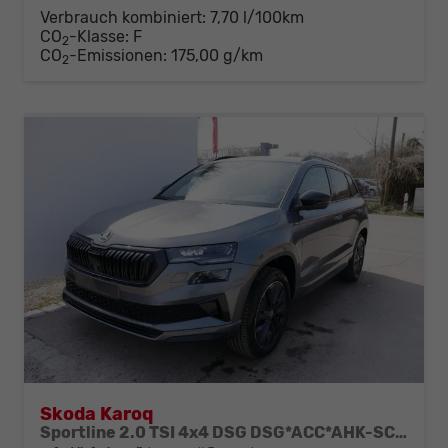
Verbrauch kombiniert:
7,70 l/100km
CO
-Klasse:
F
2
CO
-Emissionen:
175,00 g/km
2
Skoda Karoq
Sportline 2.0 TSI 4x4 DSG DSG*ACC*AHK-SCHWENKBAR*PDC-HINTEN*KESSY*LENKRADHEIZUNG*