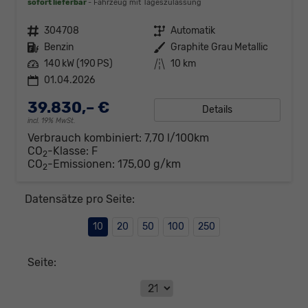
sofort lieferbar
Fahrzeug mit Tageszulassung
Fahrzeugnr.
304708
Getriebe
Automatik
Kraftstoff
Benzin
Außenfarbe
Graphite Grau Metallic
Leistung
140 kW (190 PS)
Kilometerstand
10 km
01.04.2026
39.830,– €
Details
incl. 19% MwSt.
Verbrauch kombiniert:
7,70 l/100km
CO
-Klasse:
F
2
CO
-Emissionen:
175,00 g/km
2
Datensätze pro Seite:
10
20
50
100
250
Seite: