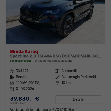
Skoda Karoq
Sportline 2.0 TSI 4x4 DSG DSG*ACC*AHK-SCHWENKBAR*PDC-HINTEN*KESSY*LENKRADHEIZUNG*
sofort lieferbar
Fahrzeug mit Tageszulassung
Fahrzeugnr.
304427
Getriebe
Automatik
Kraftstoff
Benzin
Außenfarbe
Blackmagic Perleffekt
Leistung
140 kW (190 PS)
Kilometerstand
10 km
01.03.2026
39.830,– €
Details
incl. 19% MwSt.
Verbrauch kombiniert:
7,70 l/100km