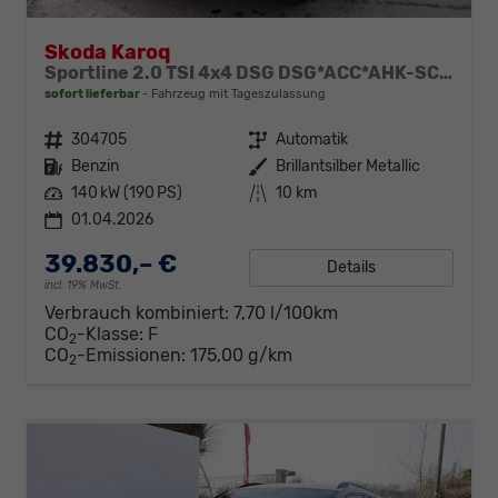
Skoda Karoq
Sportline 2.0 TSI 4x4 DSG DSG*ACC*AHK-SCHWENKBAR*PDC-HINTEN*KESSY*LENKRADHEIZUNG*
sofort lieferbar
Fahrzeug mit Tageszulassung
Fahrzeugnr.
304705
Getriebe
Automatik
Kraftstoff
Benzin
Außenfarbe
Brillantsilber Metallic
Leistung
140 kW (190 PS)
Kilometerstand
10 km
01.04.2026
39.830,– €
Details
incl. 19% MwSt.
Verbrauch kombiniert:
7,70 l/100km
CO
-Klasse:
F
2
CO
-Emissionen:
175,00 g/km
2