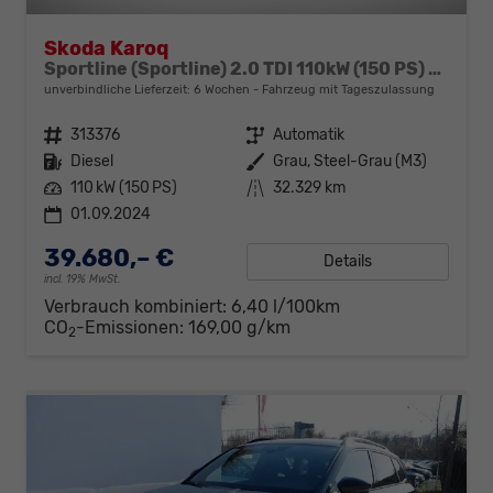
Skoda Karoq
Sportline (Sportline) 2.0 TDI 110kW (150 PS) 7-Gang DSG 4x4
unverbindliche Lieferzeit:
6 Wochen
Fahrzeug mit Tageszulassung
Fahrzeugnr.
313376
Getriebe
Automatik
Kraftstoff
Diesel
Außenfarbe
Grau, Steel-Grau (M3)
Leistung
110 kW (150 PS)
Kilometerstand
32.329 km
01.09.2024
39.680,– €
Details
incl. 19% MwSt.
Verbrauch kombiniert:
6,40 l/100km
CO
-Emissionen:
169,00 g/km
2