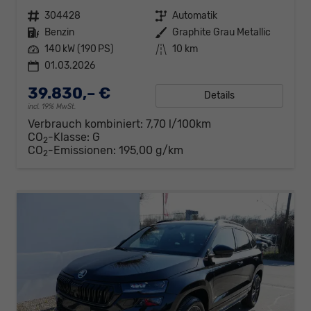
Fahrzeugnr.
304428
Getriebe
Automatik
Kraftstoff
Benzin
Außenfarbe
Graphite Grau Metallic
Leistung
140 kW (190 PS)
Kilometerstand
10 km
01.03.2026
39.830,– €
Details
incl. 19% MwSt.
Verbrauch kombiniert:
7,70 l/100km
CO
-Klasse:
G
2
CO
-Emissionen:
195,00 g/km
2