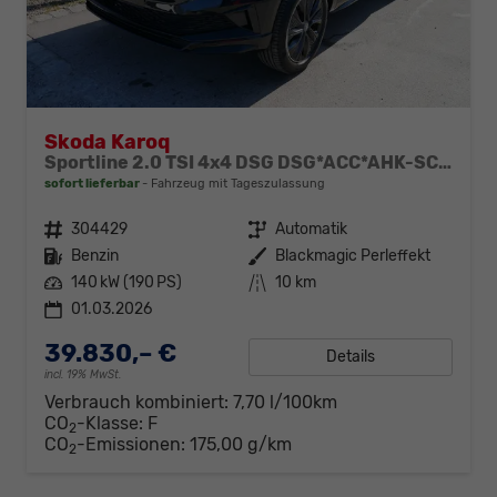
Skoda Karoq
Sportline 2.0 TSI 4x4 DSG DSG*ACC*AHK-SCHWENKBAR*PDC-HINTEN*KESSY*LENKRADHEIZUNG*
sofort lieferbar
Fahrzeug mit Tageszulassung
Fahrzeugnr.
304429
Getriebe
Automatik
Kraftstoff
Benzin
Außenfarbe
Blackmagic Perleffekt
Leistung
140 kW (190 PS)
Kilometerstand
10 km
01.03.2026
39.830,– €
Details
incl. 19% MwSt.
Verbrauch kombiniert:
7,70 l/100km
CO
-Klasse:
F
2
CO
-Emissionen:
175,00 g/km
2