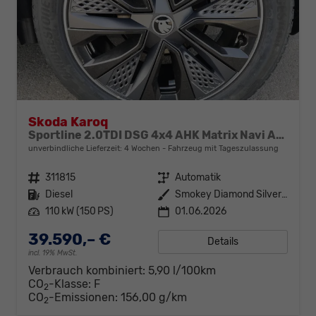
Skoda Karoq
Sportline 2.0TDI DSG 4x4 AHK Matrix Navi ACC
unverbindliche Lieferzeit:
4 Wochen
Fahrzeug mit Tageszulassung
Fahrzeugnr.
311815
Getriebe
Automatik
Kraftstoff
Diesel
Außenfarbe
Smokey Diamond Silver Metallic
Leistung
110 kW (150 PS)
01.06.2026
39.590,– €
Details
incl. 19% MwSt.
Verbrauch kombiniert:
5,90 l/100km
CO
-Klasse:
F
2
CO
-Emissionen:
156,00 g/km
2