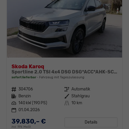
Skoda Karoq
Sportline 2.0 TSI 4x4 DSG DSG*ACC*AHK-SCHWENKBAR*PDC-HINTEN*KESSY*LENKRADHEIZUNG*
sofort lieferbar
Fahrzeug mit Tageszulassung
Fahrzeugnr.
304706
Getriebe
Automatik
Kraftstoff
Benzin
Außenfarbe
Stahlgrau
Leistung
140 kW (190 PS)
Kilometerstand
10 km
01.04.2026
39.830,– €
Details
incl. 19% MwSt.