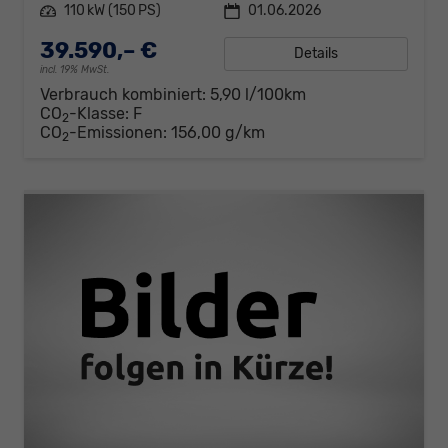
Leistung
110 kW (150 PS)
01.06.2026
39.590,– €
Details
incl. 19% MwSt.
Verbrauch kombiniert:
5,90 l/100km
CO
-Klasse:
F
2
CO
-Emissionen:
156,00 g/km
2