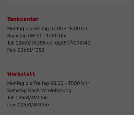
Tankcenter
Montag bis Freitag 07:00 - 18:00 Uhr
Samstag 08:00 - 17:00 Uhr
Tel: 02651/76388 od. 02651/9093740
Fax: 02651/1052
Werkstatt
Montag bis Freitag 08:00 - 17:00 Uhr
Samstag Nach Vereinbarung
Tel: 02651/493755
Fax: 02651/493757
Notdienst/Abschleppdienst