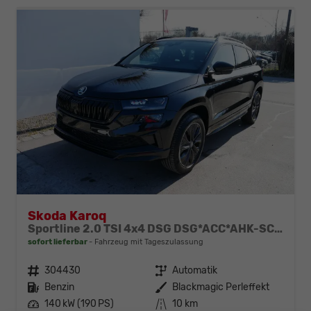
Skoda Karoq
Sportline 2.0 TSI 4x4 DSG DSG*ACC*AHK-SCHWENKBAR*PDC-HINTEN*KESSY*LENKRADHEIZUNG*
sofort lieferbar
Fahrzeug mit Tageszulassung
Fahrzeugnr.
304430
Getriebe
Automatik
Kraftstoff
Benzin
Außenfarbe
Blackmagic Perleffekt
Leistung
140 kW (190 PS)
Kilometerstand
10 km