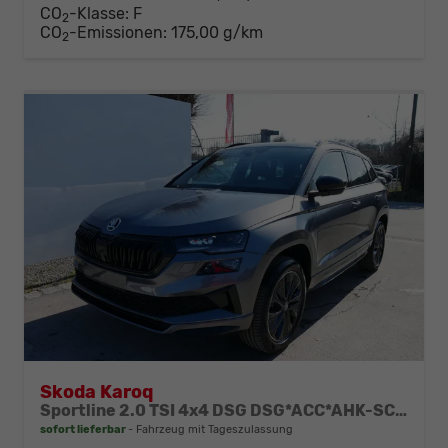
CO
-Klasse:
F
2
CO
-Emissionen:
175,00 g/km
2
Skoda Karoq
Sportline 2.0 TSI 4x4 DSG DSG*ACC*AHK-SCHWENKBAR*PDC-HINTEN*KESSY*LENKRADHEIZUNG*
sofort lieferbar
Fahrzeug mit Tageszulassung