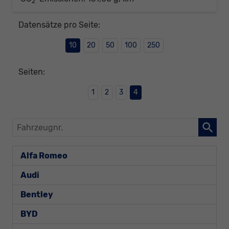
2
Datensätze pro Seite:
10
20
50
100
250
Seiten:
1
2
3
4
Fahrzeugnr.
Alfa Romeo
Audi
Bentley
BYD