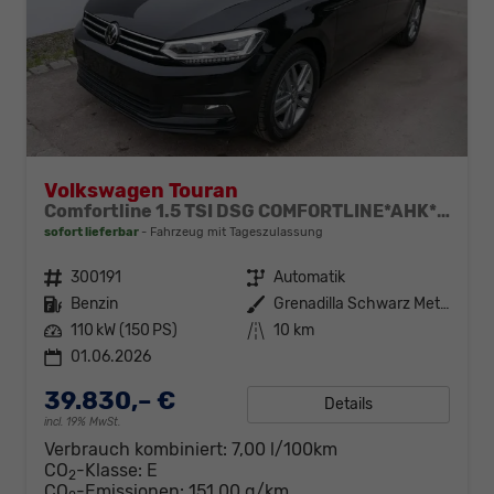
Volkswagen Touran
Comfortline 1.5 TSI DSG COMFORTLINE*AHK*NAVI*ACC*PDC*LED*SHZ*KAMERA*7-SITZER*17-ZOLL
sofort lieferbar
Fahrzeug mit Tageszulassung
Fahrzeugnr.
300191
Getriebe
Automatik
Kraftstoff
Benzin
Außenfarbe
Grenadilla Schwarz Metallic
Leistung
110 kW (150 PS)
Kilometerstand
10 km
01.06.2026
39.830,– €
Details
incl. 19% MwSt.
Verbrauch kombiniert:
7,00 l/100km
CO
-Klasse:
E
2
CO
-Emissionen:
151,00 g/km