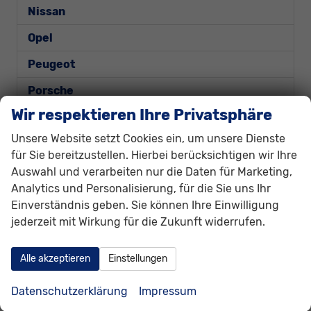
Nissan
Opel
Peugeot
Porsche
Wir respektieren Ihre Privatsphäre
Renault
Unsere Website setzt Cookies ein, um unsere Dienste
Seat
für Sie bereitzustellen. Hierbei berücksichtigen wir Ihre
Skoda
Auswahl und verarbeiten nur die Daten für Marketing,
Analytics und Personalisierung, für die Sie uns Ihr
Suzuki
Einverständnis geben. Sie können Ihre Einwilligung
jederzeit mit Wirkung für die Zukunft widerrufen.
Toyota
Volkswagen
Alle akzeptieren
Einstellungen
Caddy
Datenschutzerklärung
Impressum
Caddy Cargo