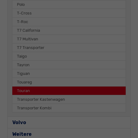
Polo
T-Cross
T-Roc
T7 California
T7 Multivan
T7 Transporter
Taigo
Tayron
Tiguan
Touareg
Touran
Transporter Kastenwagen
Transporter Kombi
Volvo
Weitere