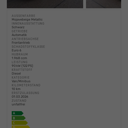
AUSSENFARBE
Mojavebeige Metallic
INNENAUSSTATTUNG
Schwarz
GETRIEBE
Automatik
ANTRIEBSACHSE
Frontantrieb
SCHADSTOFFKLASSE
Euro 6
HUBRAUM
1.968 ccm
LEISTUNG
90 kW (122 PS)
KRAFTSTOFF
Diesel
KATEGORIE
Van/Minibus
KILOMETERSTAND
10 km
ERSTZULASSUNG
01.03.2026
ZUSTAND
unfallfrei