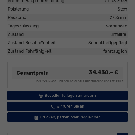
Nächste Hauptuntersuchung
01.03.2028
Polsterung
Stoff
Radstand
2755 mm
Tageszulassung
vorhanden
Zustand
unfallfrei
Zustand, Beschaffenheit
Scheckheftgepflegt
Zustand, Fahrfähigkeit
fahrtauglich
34.430,– €
Gesamtpreis
incl. 19% MwSt. und den Kosten für Überführung und Kfz-Brief
Bestellunterlagen anfordern
Wir rufen Sie an
Drucken, parken oder vergleichen