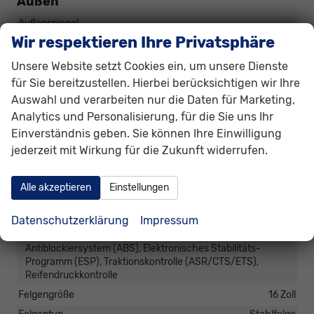
Außen
Außenspiegel
Außenspiegel elektrisch anklappbar, Außenspiegel beheizbar,
Wir respektieren Ihre Privatsphäre
Außenspiegel elektrisch verstellbar
Unsere Website setzt Cookies ein, um unsere Dienste
Herstellerpaket
Winter-Paket
für Sie bereitzustellen. Hierbei berücksichtigen wir Ihre
Hintertür (Art)
Heckklappe
Auswahl und verarbeiten nur die Daten für Marketing,
Scheiben, Verglasung
Analytics und Personalisierung, für die Sie uns Ihr
Getönte Scheiben, Privacy Glass (Heckscheibe und hintere
Einverständnis geben. Sie können Ihre Einwilligung
Seitenscheiben abgedunkelt)
jederzeit mit Wirkung für die Zukunft widerrufen.
Räder & Technik
Alle akzeptieren
Einstellungen
Antriebsachse
Frontantrieb
Bremsen
Elektronische Parkbremse
Datenschutzerklärung
Impressum
Fahrwerk- und Regelungssysteme
Antiblockiersystem (ABS), Elektronisches Stabilitäts-
Programm (ESP), Traktionskontrolle (ASR/CTS/ETS),
Reifendruckkontrolle
Felgengröße
16 Zoll