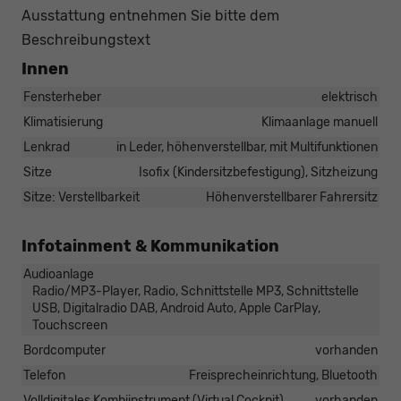
Ausstattung entnehmen Sie bitte dem
Beschreibungstext
Innen
Fensterheber
elektrisch
Klimatisierung
Klimaanlage manuell
Lenkrad
in Leder, höhenverstellbar, mit Multifunktionen
Sitze
Isofix (Kindersitzbefestigung), Sitzheizung
Sitze: Verstellbarkeit
Höhenverstellbarer Fahrersitz
Infotainment & Kommunikation
Audioanlage
Radio/MP3-Player, Radio, Schnittstelle MP3, Schnittstelle
USB, Digitalradio DAB, Android Auto, Apple CarPlay,
Touchscreen
Bordcomputer
vorhanden
Telefon
Freisprecheinrichtung, Bluetooth
Volldigitales Kombiinstrument (Virtual Cockpit)
vorhanden