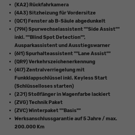
(KA2) Rückfahrkamera
(4A3) Sitzheizung für Vordersitze
(QC1) Fenster ab B-Säule abgedunkelt
(79H) Spurwechselassistent ""Side Assist""
inkl. ""Blind Spot Detection"",
Ausparkassistent und Ausstiegswarner
(6I1) Spurhalteassistent ""Lane Assist""
(QR9) Verkehrszeichenerkennung
(4I7) Zentralverriegelung mit
Funkklappschlüssel inkl. Keyless Start
(Schlüsselloses starten)
(2J1) Stoßfänger in Wagenfarbe lackiert
(ZVG) Technik Paket
(ZVC) Winterpaket ""Basis""
Werksanschlussgarantie auf 5 Jahre / max.
200.000 Km