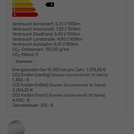
Verbrauch kombiniert:
5,70 l/100km
Verbrauch Innenstadt:
7,20 l/100km
Verbrauch Stadtrand:
5,40 l/100km
Verbrauch Landstraße:
4,90 l/100km
Verbrauch Autobahn:
6,10 l/100km
CO
-Emissionen:
150,00 g/km
2
CO
-Klasse:
E
2
Download
Energiekosten bei 15.000 km pro Jahr:
1.376,55 €
CO2 Kosten (niedrig)
:
(Kosten Durchschnitt 10 Jahre)
1.350,- €
CO2 Kosten (mittel)
:
(Kosten Durchschnitt 10 Jahre)
3.206,25 €
CO2 Kosten (hoch)
:
(Kosten Durchschnitt 10 Jahre)
4.950,- €
Jahressteuer:
312,- €