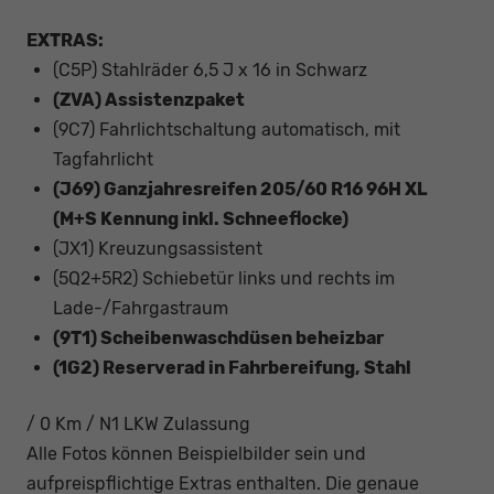
EXTRAS:
(C5P) Stahlräder 6,5 J x 16 in Schwarz
(ZVA) Assistenzpaket
(9C7) Fahrlichtschaltung automatisch, mit
Tagfahrlicht
(J69) Ganzjahresreifen 205/60 R16 96H XL
(M+S Kennung inkl. Schneeflocke)
(JX1) Kreuzungsassistent
(5Q2+5R2) Schiebetür links und rechts im
Lade-/Fahrgastraum
(9T1) Scheibenwaschdüsen beheizbar
(1G2) Reserverad in Fahrbereifung, Stahl
/ 0 Km / N1 LKW Zulassung
Alle Fotos können Beispielbilder sein und
aufpreispflichtige Extras enthalten. Die genaue