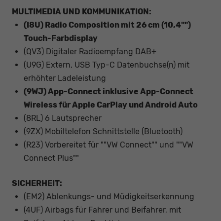
MULTIMEDIA UND KOMMUNIKATION:
(I8U) Radio Composition mit 26 cm (10,4"")
Touch-Farbdisplay
(QV3) Digitaler Radioempfang DAB+
(U9G) Extern, USB Typ-C Datenbuchse(n) mit
erhöhter Ladeleistung
(9WJ) App-Connect inklusive App-Connect
Wireless für Apple CarPlay und Android Auto
(8RL) 6 Lautsprecher
(9ZX) Mobiltelefon Schnittstelle (Bluetooth)
(R23) Vorbereitet für ""VW Connect"" und ""VW
Connect Plus""
SICHERHEIT:
(EM2) Ablenkungs- und Müdigkeitserkennung
(4UF) Airbags für Fahrer und Beifahrer, mit