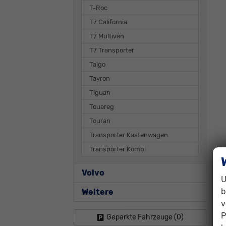
T-Roc
T7 California
T7 Multivan
T7 Transporter
Taigo
Tayron
Tiguan
Touareg
Touran
Transporter Kastenwagen
Transporter Kombi
Volvo
U
b
Weitere
v
P
Geparkte Fahrzeuge (
0
)