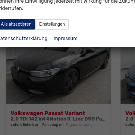
önnen Ihre Einwilligung jederzeit mit Wirkung für die Zukunf
Verbrauch kombiniert:
8,30 l/100km
Ver
iderrufen.
CO
-Klasse:
G
CO
2
2
CO
-Emissionen:
188,00 g/km
CO
2
2
Alle akzeptieren
Einstellungen
atenschutzerklärung
Impressum
Volkswagen Passat Variant
Vol
2.0 TDI 142 kW 4Motion R-Line DSG Pano 19 Zoll Head Up AHK Navi
sofort lieferbar
Fahrzeug mit Tageszulassung
sofor