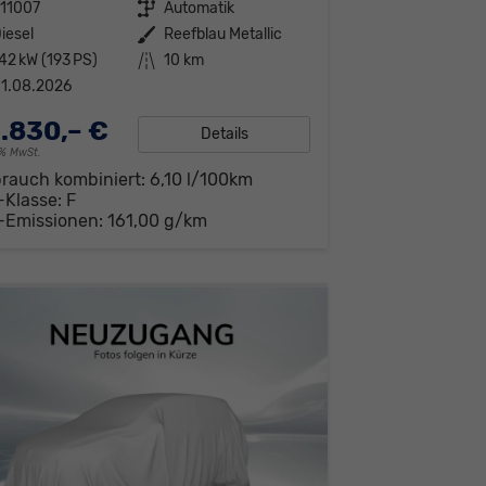
11007
Getriebe
Automatik
iesel
Außenfarbe
Reefblau Metallic
42 kW (193 PS)
Kilometerstand
10 km
1.08.2026
.830,– €
Details
19% MwSt.
brauch kombiniert:
6,10 l/100km
-Klasse:
F
-Emissionen:
161,00 g/km