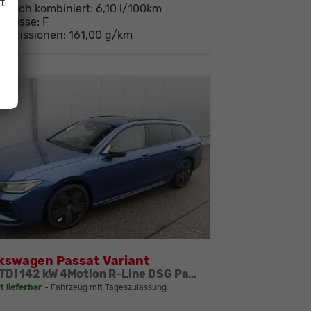
t
brauch kombiniert:
6,10 l/100km
-Klasse:
F
-Emissionen:
161,00 g/km
kswagen Passat Variant
2.0 TDI 142 kW 4Motion R-Line DSG Pano 19 Zoll Head Up AHK Navi
t lieferbar
Fahrzeug mit Tageszulassung