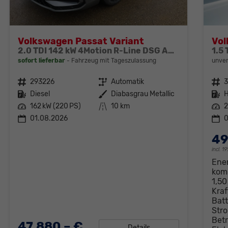
Volkswagen Passat Variant
Vol
2.0 TDI 142 kW 4Motion R-Line DSG ABT Head Up AHK Navi
1.5
sofort lieferbar
Fahrzeug mit Tageszulassung
unver
Fahrzeugnr.
293226
Getriebe
Automatik
Fahrzeugnr.
3
Kraftstoff
Diesel
Außenfarbe
Diabasgrau Metallic
Kraftstoff
H
Leistung
162 kW (220 PS)
Kilometerstand
10 km
Leistung
2
01.08.2026
0
49
incl. 
Ene
komb
1,5
Kraf
Batt
Stro
Betr
47.880,– €
Details