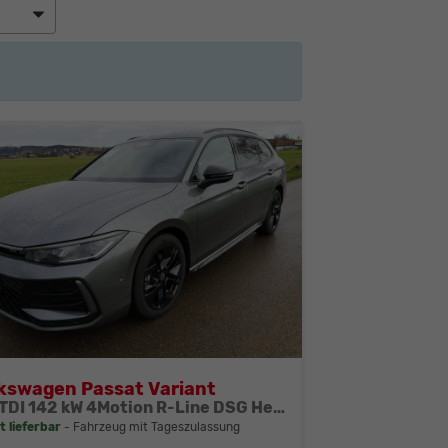
:
kswagen Passat Variant
2.0 TDI 142 kW 4Motion R-Line DSG Head Up AHK Navi
t lieferbar
Fahrzeug mit Tageszulassung