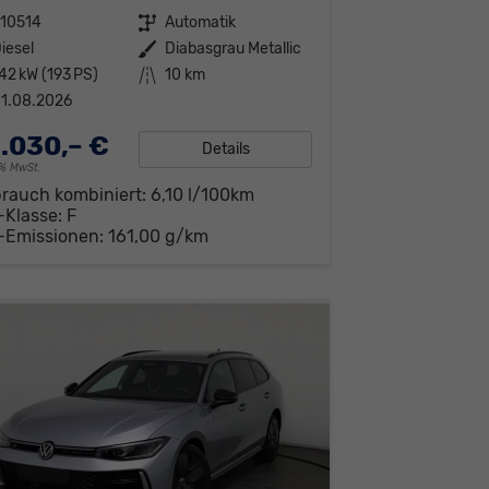
310514
Getriebe
Automatik
iesel
Außenfarbe
Diabasgrau Metallic
42 kW (193 PS)
Kilometerstand
10 km
1.08.2026
.030,– €
Details
19% MwSt.
brauch kombiniert:
6,10 l/100km
-Klasse:
F
-Emissionen:
161,00 g/km