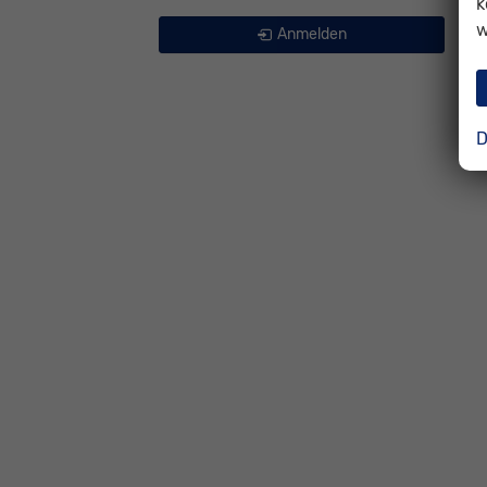
k
w
Anmelden
D