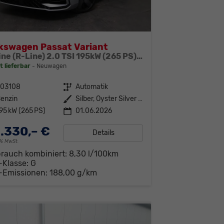
kswagen Passat Variant
R-Line (R-Line) 2.0 TSI 195kW (265 PS) 7-Gang DSG 4MOTION
t lieferbar
Neuwagen
303108
Getriebe
Automatik
enzin
Außenfarbe
Silber, Oyster Silver (F0)
95 kW (265 PS)
01.06.2026
.330,– €
Details
19% MwSt.
brauch kombiniert:
8,30 l/100km
-Klasse:
G
-Emissionen:
188,00 g/km