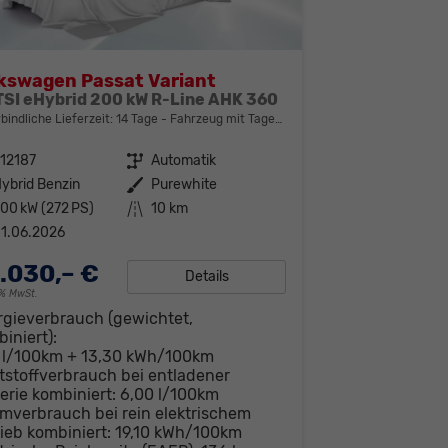
kswagen Passat Variant
 TSI eHybrid 200 kW R-Line AHK 360
bindliche Lieferzeit:
14 Tage
Fahrzeug mit Tageszulassung
12187
Getriebe
Automatik
ybrid Benzin
Außenfarbe
Purewhite
00 kW (272 PS)
Kilometerstand
10 km
1.06.2026
.030,– €
Details
19% MwSt.
rgieverbrauch (gewichtet,
iniert):
0 l/100km + 13,30 kWh/100km
tstoffverbrauch bei entladener
erie kombiniert:
6,00 l/100km
mverbrauch bei rein elektrischem
ieb kombiniert:
19,10 kWh/100km