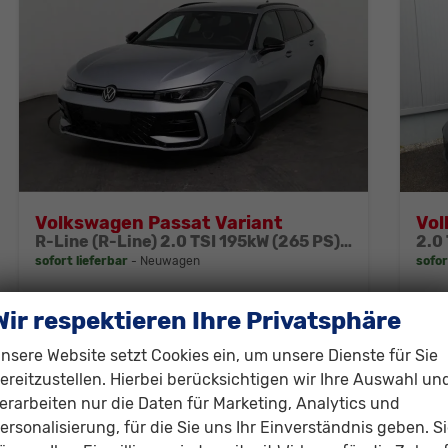
Volkswagen Passat Variant
Vol
R-Line (R-Line) 2.0 TSI 195kW (265 PS) 7-Gang DSG 4MOTION
sofort lieferbar
Neuwagen
sofor
Fahrzeugnr.
303109
Getriebe
Automatik
Fahrzeugnr.
Wir respektieren Ihre Privatsphäre
Kraftstoff
Benzin
Außenfarbe
Silber, Oyster Silver (F0)
Kraftstoff
D
Leistung
195 kW (265 PS)
01.06.2026
Leistung
1
nsere Website setzt Cookies ein, um unsere Dienste für Sie
0
ereitzustellen. Hierbei berücksichtigen wir Ihre Auswahl un
erarbeiten nur die Daten für Marketing, Analytics und
45.330,– €
46
Details
ersonalisierung, für die Sie uns Ihr Einverständnis geben. S
incl. 19% MwSt.
incl. 