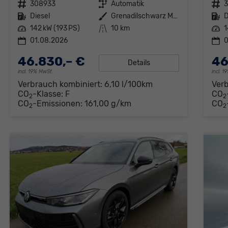
Fahrzeugnr.
308933
Getriebe
Automatik
Fahrzeugnr.
3
Kraftstoff
Diesel
Außenfarbe
Grenadilschwarz Metallic
Kraftstoff
D
Leistung
142 kW (193 PS)
Kilometerstand
10 km
Leistung
1
01.08.2026
0
46.830,– €
46
Details
incl. 19% MwSt.
incl. 
Verbrauch kombiniert:
6,10 l/100km
Ver
CO
-Klasse:
F
CO
2
2
CO
-Emissionen:
161,00 g/km
CO
2
2