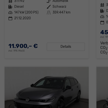
Fahrzeugnr.
311192
Getriebe
Automatik
Fahrzeugnr.
Kraftstoff
Diesel
Außenfarbe
Schwarz
Kraftstoff
D
Leistung
147 kW (200 PS)
Kilometerstand
359.447 km
Leistung
1
21.12.2020
0
45
incl. 
Ver
11.900,– €
Details
CO
2
incl. 19% MwSt.
CO
2