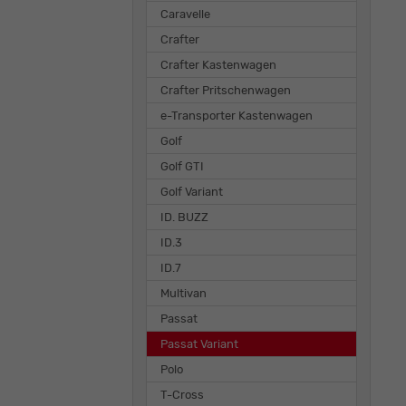
Caravelle
Crafter
Crafter Kastenwagen
Crafter Pritschenwagen
e-Transporter Kastenwagen
Golf
Golf GTI
Golf Variant
ID. BUZZ
ID.3
ID.7
Multivan
Passat
Passat Variant
Polo
T-Cross