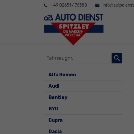
+49 02651 / 76388
info@autodienst-
Fahrzeugnr.
Alfa Romeo
Audi
Bentley
BYD
Cupra
Dacia