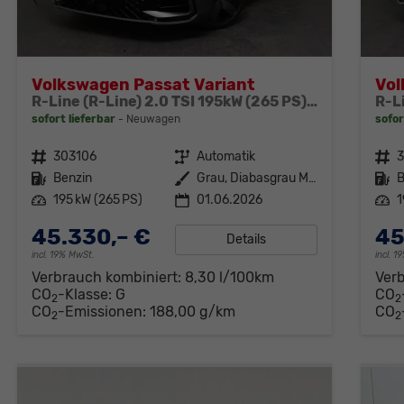
Volkswagen Passat Variant
Vol
R-Line (R-Line) 2.0 TSI 195kW (265 PS) 7-Gang DSG 4MOTION
sofort lieferbar
Neuwagen
sofor
Fahrzeugnr.
303106
Getriebe
Automatik
Fahrzeugnr.
Kraftstoff
Benzin
Außenfarbe
Grau, Diabasgrau Metallic (5X)
Kraftstoff
B
Leistung
195 kW (265 PS)
01.06.2026
Leistung
1
45.330,– €
45
Details
incl. 19% MwSt.
incl. 
Verbrauch kombiniert:
8,30 l/100km
Ver
CO
-Klasse:
G
CO
2
2
CO
-Emissionen:
188,00 g/km
CO
2
2