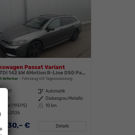
kswagen Passat Variant
2.0 TDI 142 kW 4Motion R-Line DSG Pano 19 Zoll Head Up AHK Navi
t lieferbar
Fahrzeug mit Tageszulassung
293361
Getriebe
Automatik
iesel
Außenfarbe
Diabasgrau Metallic
42 kW (193 PS)
Kilometerstand
10 km
1.08.2026
d
.830,– €
Details
ie
19% MwSt.