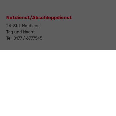
Notdienst/Abschleppdienst
24-Std. Notdienst
Tag und Nacht
Tel: 0177 / 6777545