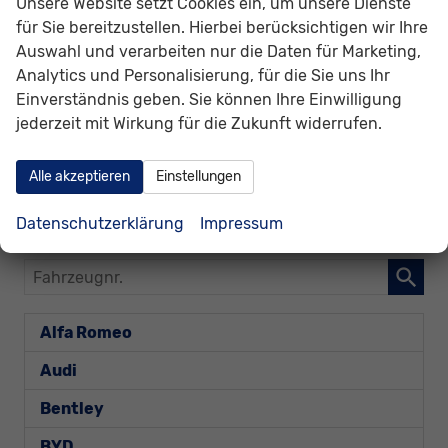
Unsere Website setzt Cookies ein, um unsere Dienste
für Sie bereitzustellen. Hierbei berücksichtigen wir Ihre
Auswahl und verarbeiten nur die Daten für Marketing,
40.930,– €
Gesamtpreis
Analytics und Personalisierung, für die Sie uns Ihr
incl. 19% MwSt. und den Kosten für Überführung und Kfz-Brief
Einverständnis geben. Sie können Ihre Einwilligung
jederzeit mit Wirkung für die Zukunft widerrufen.
Bestellunterlagen anfordern
Wir rufen Sie an
Alle akzeptieren
Einstellungen
Drucken, parken oder vergleichen
Datenschutzerklärung
Impressum
Fahrzeugnr.
Alfa Romeo
Audi
Bentley
BYD