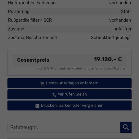
Nichtraucher-Fahrzeug
vorhanden
Polsterung
Stoff
Rußpartikelfilter / SCR
vorhanden
Zustand
unfallfrei
Zustand, Beschaffenheit
Scheckheftgepflegt
19.120,– €
Gesamtpreis
incl. 19% MwSt. und den Kosten für Überführung und Kfz-Brief
Bestellunterlagen anfordern
Wir rufen Sie an
Drucken, parken oder vergleichen
Fahrzeugnr.