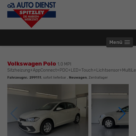
Menü
Volkswagen Polo
1.0 MPI
Sitzheizung+AppConnect+PDC+LED+Touch+Lichtsensor+MultiLe
Fahrzeugnr.
:
299111
,
sofort lieferbar
,
Neuwagen
, Zentrallager