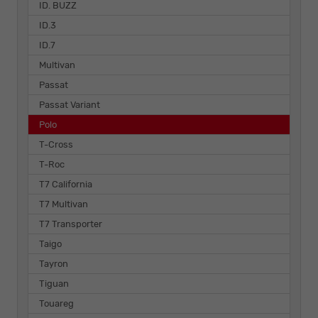
ID. BUZZ
ID.3
ID.7
Multivan
Passat
Passat Variant
Polo
T-Cross
T-Roc
T7 California
T7 Multivan
T7 Transporter
Taigo
Tayron
Tiguan
Touareg