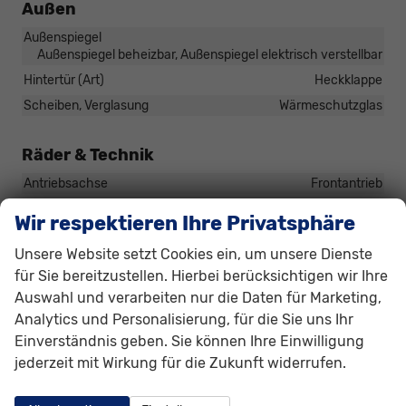
Außen
Außenspiegel
Außenspiegel beheizbar, Außenspiegel elektrisch verstellbar
Hintertür (Art)
Heckklappe
Scheiben, Verglasung
Wärmeschutzglas
Räder & Technik
Antriebsachse
Frontantrieb
Externe Rollgeräuschklasse
B
Wir respektieren Ihre Privatsphäre
Fahrwerk- und Regelungssysteme
Antiblockiersystem (ABS), Antischlupfregelung (ASR),
Unsere Website setzt Cookies ein, um unsere Dienste
Elektronisches Stabilitäts-Programm (ESP),
für Sie bereitzustellen. Hierbei berücksichtigen wir Ihre
Traktionskontrolle (ASR/CTS/ETS), Reifendruckkontrolle
Auswahl und verarbeiten nur die Daten für Marketing,
Felgengröße
14 Zoll
Analytics und Personalisierung, für die Sie uns Ihr
Felgentyp
Stahlfelge
Einverständnis geben. Sie können Ihre Einwilligung
jederzeit mit Wirkung für die Zukunft widerrufen.
Lautstärke externes Rollgeräusch der Reifen
70 dB
Reifen-Geschwindigkeitsindex
H