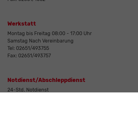
Werkstatt
Montag bis Freitag 08:00 - 17:00 Uhr
Samstag Nach Vereinbarung
Tel: 02651/493755
Fax: 02651/493757
Notdienst/Abschleppdienst
24-Std. Notdienst
Tag und Nacht
Tel: 0177 / 6777545