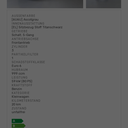
AUSSENFARBE
[6U6U] Ascotgrau
INNENAUSSTATTUNG
[EL] Sitzbezug Stoff Titanschwarz
GETRIEBE
Schalt. 5-Gang
ANTRIEBSACHSE
Frontantrieb
ZYLINDER
3
PARTIKELFILTER
1
SCHADSTOFFKLASSE
Euro 6
HUBRAUM
999 ccm
LEISTUNG
59 kW (80 PS)
KRAFTSTOFF
Benzin
KATEGORIE
Kleinwagen
KILOMETERSTAND
20 km
ZUSTAND
unfallfrei