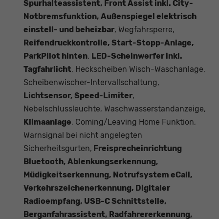
Spurhalteassistent, Front Assist inkl. City-
Notbremsfunktion, Außenspiegel elektrisch
einstell- und beheizbar
, Wegfahrsperre,
Reifendruckkontrolle, Start-Stopp-Anlage,
ParkPilot hinten
,
LED-Scheinwerfer inkl.
Tagfahrlicht
, Heckscheiben Wisch-Waschanlage,
Scheibenwischer-Intervallschaltung,
Lichtsensor, Speed-Limiter
,
Nebelschlussleuchte, Waschwasserstandanzeige,
Klimaanlage
, Coming/Leaving Home Funktion,
Warnsignal bei nicht angelegten
Sicherheitsgurten,
Freisprecheinrichtung
Bluetooth, Ablenkungserkennung,
Müdigkeitserkennung, Notrufsystem eCall,
Verkehrszeichenerkennung, Digitaler
Radioempfang, USB-C Schnittstelle,
Berganfahrassistent, Radfahrererkennung,