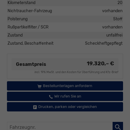
Kilometerstand
20
Nichtraucher-Fahrzeug
vorhanden
Polsterung
Stoff
Rußpartikelfilter / SCR
vorhanden
Zustand
unfallfrei
Zustand, Beschaffenheit
Scheckheftgepflegt
19.320,– €
Gesamtpreis
incl. 19% MwSt. und den Kosten für Überführung und Kfz-Brief
Bestellunterlagen anfordern
Wir rufen Sie an
Drucken, parken oder vergleichen
Fahrzeugnr.