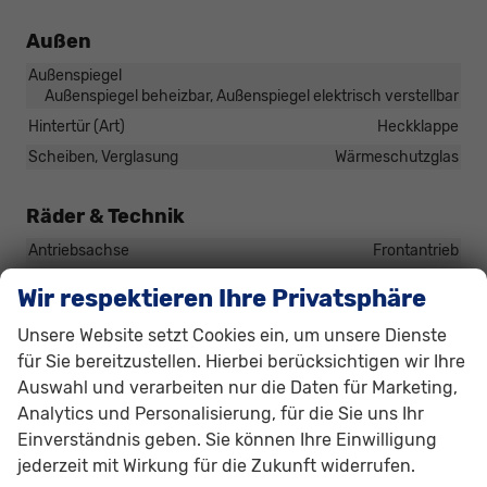
Außen
Außenspiegel
Außenspiegel beheizbar, Außenspiegel elektrisch verstellbar
Hintertür (Art)
Heckklappe
Scheiben, Verglasung
Wärmeschutzglas
Räder & Technik
Antriebsachse
Frontantrieb
Externe Rollgeräuschklasse
B
Wir respektieren Ihre Privatsphäre
Fahrwerk- und Regelungssysteme
Antiblockiersystem (ABS), Antischlupfregelung (ASR),
Unsere Website setzt Cookies ein, um unsere Dienste
Elektronisches Stabilitäts-Programm (ESP),
für Sie bereitzustellen. Hierbei berücksichtigen wir Ihre
Traktionskontrolle (ASR/CTS/ETS), Reifendruckkontrolle
Auswahl und verarbeiten nur die Daten für Marketing,
Felgengröße
14 Zoll
Analytics und Personalisierung, für die Sie uns Ihr
Felgentyp
Stahlfelge
Einverständnis geben. Sie können Ihre Einwilligung
jederzeit mit Wirkung für die Zukunft widerrufen.
Lautstärke externes Rollgeräusch der Reifen
70 dB