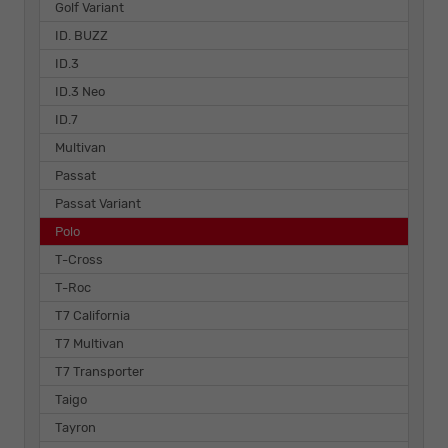
Golf Variant
ID. BUZZ
ID.3
ID.3 Neo
ID.7
Multivan
Passat
Passat Variant
Polo
T-Cross
T-Roc
T7 California
T7 Multivan
T7 Transporter
Taigo
Tayron