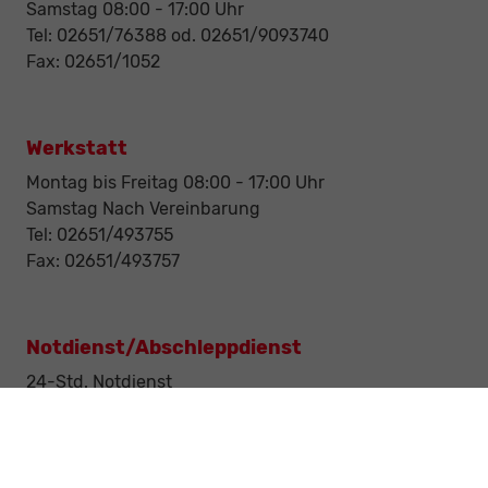
Samstag 08:00 - 17:00 Uhr
Tel: 02651/76388 od. 02651/9093740
Fax: 02651/1052
Werkstatt
Montag bis Freitag 08:00 - 17:00 Uhr
Samstag Nach Vereinbarung
Tel: 02651/493755
Fax: 02651/493757
Notdienst/Abschleppdienst
24-Std. Notdienst
Tag und Nacht
Tel: 0177 / 6777545