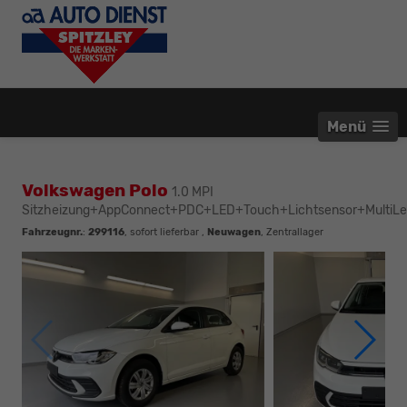
Menü
Volkswagen Polo
1.0 MPI
Sitzheizung+AppConnect+PDC+LED+Touch+Lichtsensor+MultiLe
Fahrzeugnr.
:
299116
,
sofort lieferbar
,
Neuwagen
, Zentrallager