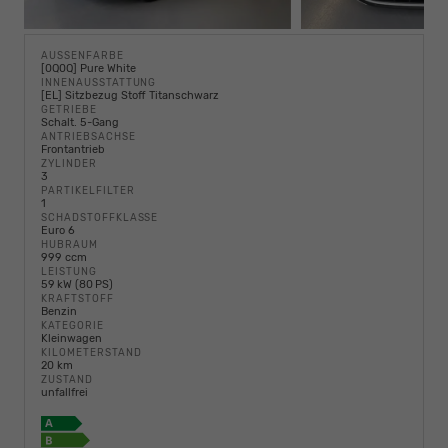
AUSSENFARBE
[0Q0Q] Pure White
INNENAUSSTATTUNG
[EL] Sitzbezug Stoff Titanschwarz
GETRIEBE
Schalt. 5-Gang
ANTRIEBSACHSE
Frontantrieb
ZYLINDER
3
PARTIKELFILTER
1
SCHADSTOFFKLASSE
Euro 6
HUBRAUM
999 ccm
LEISTUNG
59 kW (80 PS)
KRAFTSTOFF
Benzin
KATEGORIE
Kleinwagen
KILOMETERSTAND
20 km
ZUSTAND
unfallfrei