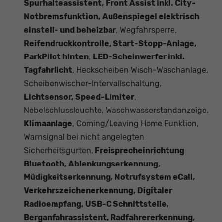
Spurhalteassistent, Front Assist inkl. City-
Notbremsfunktion, Außenspiegel elektrisch
einstell- und beheizbar
, Wegfahrsperre,
Reifendruckkontrolle, Start-Stopp-Anlage,
ParkPilot hinten
,
LED-Scheinwerfer inkl.
Tagfahrlicht
, Heckscheiben Wisch-Waschanlage,
Scheibenwischer-Intervallschaltung,
Lichtsensor, Speed-Limiter
,
Nebelschlussleuchte, Waschwasserstandanzeige,
Klimaanlage
, Coming/Leaving Home Funktion,
Warnsignal bei nicht angelegten
Sicherheitsgurten,
Freisprecheinrichtung
Bluetooth, Ablenkungserkennung,
Müdigkeitserkennung, Notrufsystem eCall,
Verkehrszeichenerkennung, Digitaler
Radioempfang, USB-C Schnittstelle,
Berganfahrassistent, Radfahrererkennung,