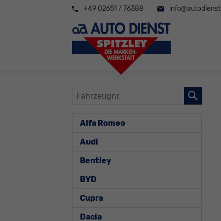
+49 02651 / 76388
info@autodienst-
Fahrzeugnr.
Alfa Romeo
Audi
Bentley
BYD
Cupra
Dacia