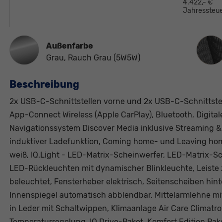
4.422,- €
Jahressteue
Innen
Außenfarbe
Grau, Rauch Grau (5W5W)
Beschreibung
2x USB-C-Schnittstellen vorne und 2x USB-C-Schnittstell
App-Connect Wireless (Apple CarPlay), Bluetooth, Digita
Navigationssystem Discover Media inklusive Streaming & I
induktiver Ladefunktion, Coming home- und Leaving h
weiß, IQ.Light - LED-Matrix-Scheinwerfer, LED-Matrix-S
LED-Rückleuchten mit dynamischer Blinkleuchte, Leiste
beleuchtet, Fensterheber elektrisch, Seitenscheiben hi
Innenspiegel automatisch abblendbar, Mittelarmlehne mi
in Leder mit Schaltwippen, Klimaanlage Air Care Climatro
Temperaturregelung, IQ.Drive-Paket, Komfort Edition Pa