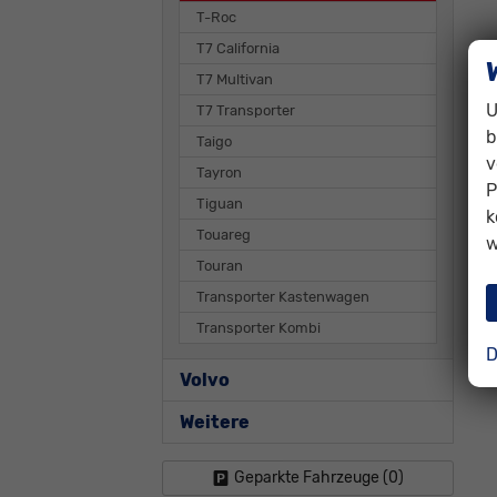
T-Roc
T7 California
T7 Multivan
U
T7 Transporter
b
Taigo
v
Tayron
P
Tiguan
k
Touareg
w
Touran
Transporter Kastenwagen
Transporter Kombi
D
Volvo
Weitere
Geparkte Fahrzeuge (
0
)