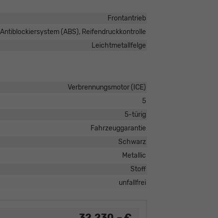
Frontantrieb
Antiblockiersystem (ABS), Reifendruckkontrolle
Leichtmetallfelge
Verbrennungsmotor (ICE)
5
5-türig
Fahrzeuggarantie
Schwarz
Metallic
Stoff
unfallfrei
32.230,– €