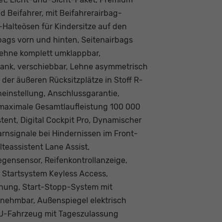
d Beifahrer, mit Beifahrerairbag-
Halteösen für Kindersitze auf den
bags vorn und hinten, Seitenairbags
zlehne komplett umklappbar,
zbank, verschiebbar, Lehne asymmetrisch
 der äußeren Rücksitzplätze in Stoff R-
neinstellung, Anschlussgarantie,
, maximale Gesamtlaufleistung 100 000
ent, Digital Cockpit Pro, Dynamischer
arnsignale bei Hindernissen im Front-
teassistent Lane Assist,
gensensor, Reifenkontrollanzeige,
 Startsystem Keyless Access,
nnung, Start-Stopp-System mit
ehmbar, Außenspiegel elektrisch
 EU-Fahrzeug mit Tageszulassung