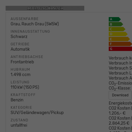
AUSSENFARBE
Grau, Rauch Grau (5W5W)
INNENAUSSTATTUNG
Schwarz
GETRIEBE
Automatik
ANTRIEBSACHSE
Verbrauch k
Frontantrieb
Verbrauch I
Verbrauch S
HUBRAUM
Verbrauch L
1.498 ccm
Verbrauch 
LEISTUNG
CO
-Emissi
2
110 kW (150 PS)
CO
-Klasse:
2
KRAFTSTOFF
Download
Benzin
Energiekost
KATEGORIE
CO2 Kosten (
SUV/Geländewagen/Pickup
1.206,- €
CO2 Kosten (
ZUSTAND
2.864,25 €
unfallfrei
CO2 Kosten