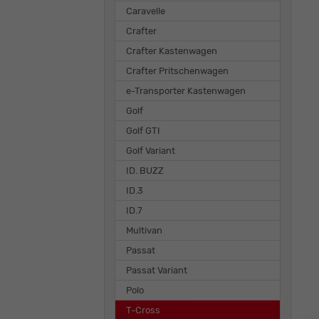
Caravelle
Crafter
Crafter Kastenwagen
Crafter Pritschenwagen
e-Transporter Kastenwagen
Golf
Golf GTI
Golf Variant
ID. BUZZ
ID.3
ID.7
Multivan
Passat
Passat Variant
Polo
T-Cross