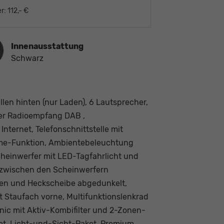
r:
112,- €
ausstattung
Innenausstattung
Schwarz
en hinten (nur Laden), 6 Lautsprecher,
ler Radioempfang DAB ,
nternet, Telefonschnittstelle mit
ome-Funktion, Ambientebeleuchtung
cheinwerfer mit LED-Tagfahrlicht und
 zwischen den Scheinwerfern
nten und Heckscheibe abgedunkelt,
t Staufach vorne, Multifunktionslenkrad
nic mit Aktiv-Kombifilter und 2-Zonen-
ket, Licht-und-Sicht-Paket, Premium