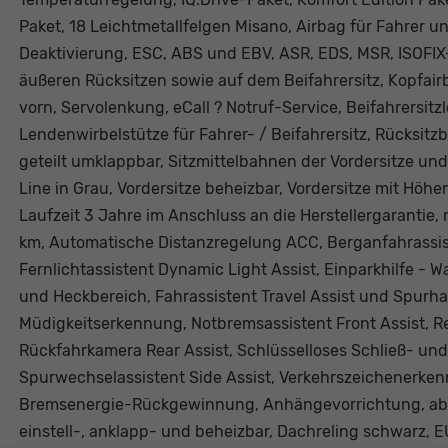
Paket, 18 Leichtmetallfelgen Misano, Airbag für Fahrer un
Deaktivierung, ESC, ABS und EBV, ASR, EDS, MSR, ISOFIX-
äußeren Rücksitzen sowie auf dem Beifahrersitz, Kopfair
vorn, Servolenkung, eCall ? Notruf-Service, Beifahrersit
Lendenwirbelstütze für Fahrer- / Beifahrersitz, Rücksit
geteilt umklappbar, Sitzmittelbahnen der Vordersitze und
Line in Grau, Vordersitze beheizbar, Vordersitze mit Höhe
Laufzeit 3 Jahre im Anschluss an die Herstellergarantie
km, Automatische Distanzregelung ACC, Berganfahrassist
Fernlichtassistent Dynamic Light Assist, Einparkhilfe - W
und Heckbereich, Fahrassistent Travel Assist und Spurhal
Müdigkeitserkennung, Notbremsassistent Front Assist, Re
Rückfahrkamera Rear Assist, Schlüsselloses Schließ- und
Spurwechselassistent Side Assist, Verkehrszeichenerke
Bremsenergie-Rückgewinnung, Anhängevorrichtung, abn
einstell-, anklapp- und beheizbar, Dachreling schwarz,