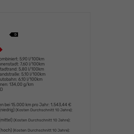
ombiniert:
5,90 l/100km
nnenstadt:
7,60 l/100km
tadtrand:
5,80 l/100km
andstraße:
5,10 l/100km
Autobahn:
6,10 l/100km
onen:
134,00 g/km
D
en bei 15.000 km pro Jahr:
1.543,44 €
niedrig)
:
(Kosten Durchschnitt 10 Jahre)
mittel)
:
(Kosten Durchschnitt 10 Jahre)
 (hoch)
:
(Kosten Durchschnitt 10 Jahre)