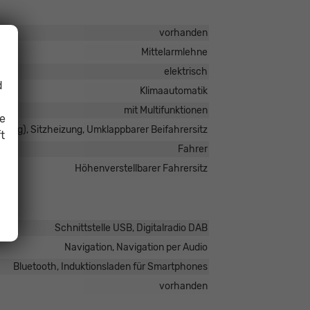
vorhanden
Mittelarmlehne
elektrisch
d
Klimaautomatik
mit Multifunktionen
ie
tigung), Sitzheizung, Umklappbarer Beifahrersitz
t
Fahrer
Höhenverstellbarer Fahrersitz
Schnittstelle USB, Digitalradio DAB
Navigation, Navigation per Audio
Bluetooth, Induktionsladen für Smartphones
vorhanden