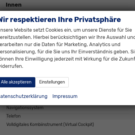
Innen
Ambiente-Beleuchtung
Wir respektieren Ihre Privatsphäre
Armlehnen
nsere Website setzt Cookies ein, um unsere Dienste für Sie
Fensterheber
ereitzustellen. Hierbei berücksichtigen wir Ihre Auswahl un
Klimatisierung
erarbeiten nur die Daten für Marketing, Analytics und
Lenkrad
ersonalisierung, für die Sie uns Ihr Einverständnis geben. S
Sitze
Isofix (Kindersitzbefes
önnen Ihre Einwilligung jederzeit mit Wirkung für die Zukunf
Sitze: Lordosenstütze
iderrufen.
Sitze: Verstellbarkeit
Alle akzeptieren
Einstellungen
Infotainment & Kommunikation
atenschutzerklärung
Impressum
Audioanlage
Navigationssystem
Telefon
Volldigitales Kombiinstrument (Virtual Cockpit)