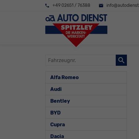
+49 02651 / 76388
info@autodienst-
Fahrzeugnr.
Alfa Romeo
Audi
Bentley
BYD
Cupra
Dacia