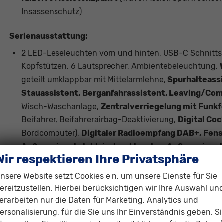
Insassenschutz)
Serienausstattung:
2 LED-Leseleuchten vorn und hinten, USB-C Schnittst
Kopfstützen, 6 Lautsprecher, Ambientebeleuchtung,
geteilt umklappbar mit Mittelarmlehne,
Spurhalteass
Stauassistent, Berganfahrassistent, Leaving/Co
Wisch-Waschanlage,
Zentralverriegelung mit Funk
Beifahrer, Beifahrerairbag-Deaktivierung,
Digital Coc
Bordcomputer),
Digitaler Radioempfang DAB+, Fenst
Außenspiegel elektrisch anklappbar, Außenspiegel 
Wir respektieren Ihre Privatsphäre
Servolenkung, Wegfahrsperre elektrisch, Parkbremse 
Tire-Mobility-Set, Make-up-Spiegel in den Sonnenbl
nsere Website setzt Cookies ein, um unsere Dienste für Sie
Vordersitzlehnen, Freisprecheinrichtung Bluetoot
ereitzustellen. Hierbei berücksichtigen wir Ihre Auswahl un
erarbeiten nur die Daten für Marketing, Analytics und
automatisch abblendend, Parklenkassistent inkl. P
ersonalisierung, für die Sie uns Ihr Einverständnis geben. S
Beifahrersitzlehne umklappbar, Reifendruckkontro