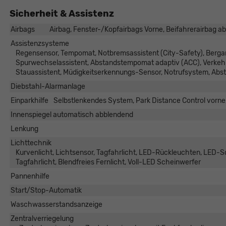
Sicherheit & Assistenz
Airbags
Airbag, Fenster-/Kopfairbags Vorne, Beifahrerairbag ab
Assistenzsysteme
Regensensor, Tempomat, Notbremsassistent (City-Safety), Bergan
Spurwechselassistent, Abstandstempomat adaptiv (ACC), Verkehr
Stauassistent, Müdigkeitserkennungs-Sensor, Notrufsystem, Abs
Diebstahl-Alarmanlage
Einparkhilfe
Selbstlenkendes System, Park Distance Control vorne
Innenspiegel automatisch abblendend
Lenkung
Lichttechnik
Kurvenlicht, Lichtsensor, Tagfahrlicht, LED-Rückleuchten, LED-Sc
Tagfahrlicht, Blendfreies Fernlicht, Voll-LED Scheinwerfer
Pannenhilfe
Start/Stop-Automatik
Waschwasserstandsanzeige
Zentralverriegelung