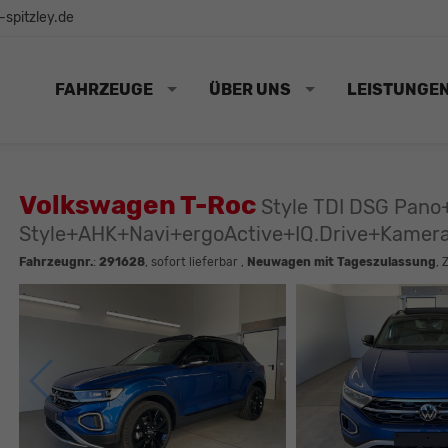
spitzley.de
FAHRZEUGE
ÜBER UNS
LEISTUNGE
Volkswagen T-Roc
Style TDI DSG Pano
Style+AHK+Navi+ergoActive+IQ.Drive+Kamer
Fahrzeugnr.
:
291628
,
sofort lieferbar
,
Neuwagen mit Tageszulassung
, 