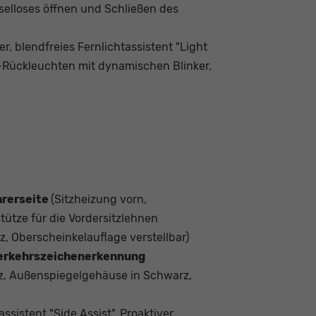
sselloses öffnen und Schließen des
, blendfreies Fernlichtassistent "Light
D-Rückleuchten mit dynamischen Blinker,
hrerseite
(Sitzheizung vorn,
tütze für die Vordersitzlehnen
tz, Oberscheinkelauflage verstellbar)
Verkehrszeichenerkennung
rz, Außenspiegelgehäuse in Schwarz,
ssistent "Side Assist", Proaktiver