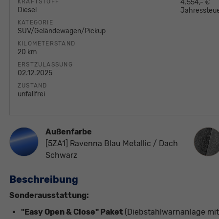
KRAFTSTOFF
4.554,- €
Diesel
Jahressteue
KATEGORIE
SUV/Geländewagen/Pickup
KILOMETERSTAND
20 km
ERSTZULASSUNG
02.12.2025
ZUSTAND
unfallfrei
Außenfarbe
Innen
[5ZA1] Ravenna Blau Metallic / Dach
Schwarz
Beschreibung
Sonderausstattung:
"Easy Open & Close" Paket
(Diebstahlwarnanlage m