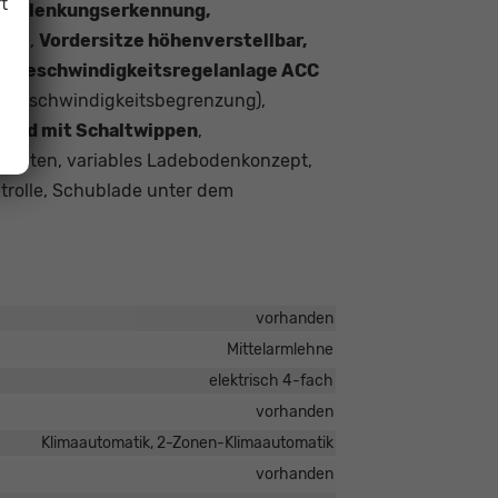
t
e, Ablenkungserkennung,
rbag,
Vordersitze höhenverstellbar,
ve Geschwindigkeitsregelanlage ACC
. Geschwindigkeitsbegrenzung),
krad mit Schaltwippen
,
inten, variables Ladebodenkonzept,
rolle, Schublade unter dem
vorhanden
Mittelarmlehne
elektrisch 4-fach
vorhanden
Klimaautomatik, 2-Zonen-Klimaautomatik
vorhanden