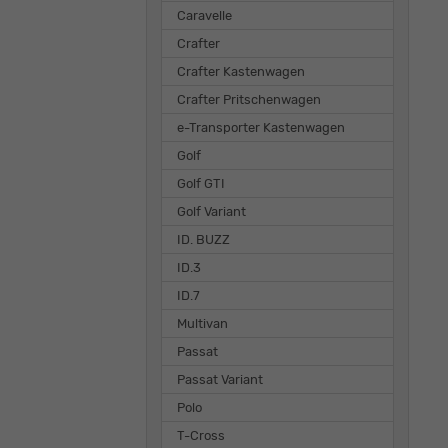
Caravelle
Crafter
Crafter Kastenwagen
Crafter Pritschenwagen
e-Transporter Kastenwagen
Golf
Golf GTI
Golf Variant
ID. BUZZ
ID.3
ID.7
Multivan
Passat
Passat Variant
Polo
T-Cross