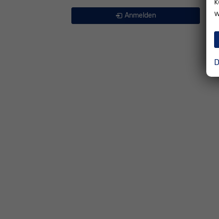
k
w
Anmelden
D