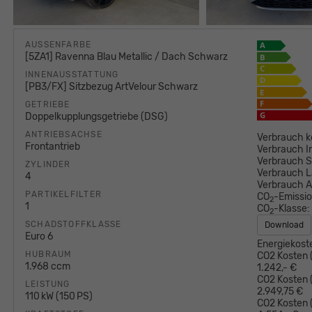
AUSSENFARBE
[5ZA1] Ravenna Blau Metallic / Dach Schwarz
INNENAUSSTATTUNG
[PB3/FX] Sitzbezug ArtVelour Schwarz
GETRIEBE
Doppelkupplungsgetriebe (DSG)
ANTRIEBSACHSE
Verbrauch k
Frontantrieb
Verbrauch I
Verbrauch S
ZYLINDER
Verbrauch L
4
Verbrauch 
PARTIKELFILTER
CO
-Emissi
2
1
CO
-Klasse:
2
SCHADSTOFFKLASSE
Download
Euro 6
Energiekost
HUBRAUM
CO2 Kosten (
1.968 ccm
1.242,- €
CO2 Kosten (
LEISTUNG
2.949,75 €
110 kW (150 PS)
CO2 Kosten