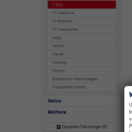
T-Roc
T7 California
T7 Multivan
T7 Transporter
Taigo
Tayron
Tiguan
Touareg
Touran
Transporter Kastenwagen
Transporter Kombi
Volvo
U
b
Weitere
v
P
Geparkte Fahrzeuge (
0
)