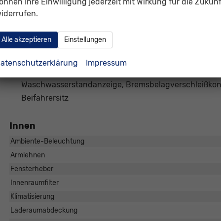
önnen Ihre Einwilligung jederzeit mit Wirkung für die Zukunf
inkl. City-Notbremsfunktion, Start-Stopp-Anlag
iderrufen.
Müdigkeitserkennung
, Seitenairbag vorn mit Kopfai
Mittelarmlehne vorn, Notrufsystem eCall, Adapti
Alle akzeptieren
Einstellungen
mit follow to stop
(Geschwindigkeitsregelanlage inkl
Schalthebelknauf in Leder,
Multifunktions-Lederlen
atenschutzerklärung
Impressum
Wärmeschutzverglasung, Scheibenbremsen vorn und h
Waschwasserstandanzeige, Bremsbelagverschleißkont
Beifahrersitz
Innen
Ambiente-Beleuchtung
Armlehnen
Fensterheber
Innenraumfilter
Klimatisierung
Laderaumabdeckung