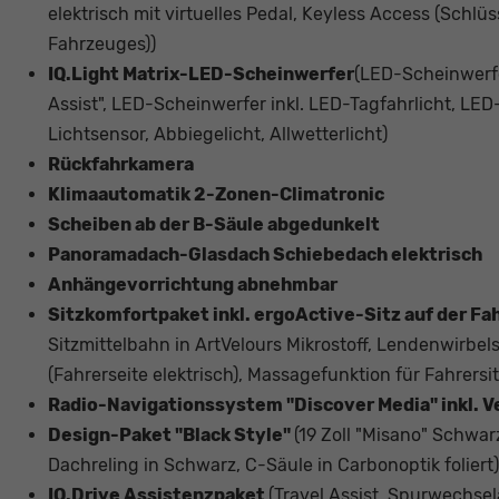
elektrisch mit virtuelles Pedal, Keyless Access (Schlü
Fahrzeuges))
IQ.Light Matrix-LED-Scheinwerfer
(LED-Scheinwerfer
Assist", LED-Scheinwerfer inkl. LED-Tagfahrlicht, LE
Lichtsensor, Abbiegelicht, Allwetterlicht)
Rückfahrkamera
Klimaautomatik 2-Zonen-Climatronic
Scheiben ab der B-Säule abgedunkelt
Panoramadach-Glasdach Schiebedach elektrisch
Anhängevorrichtung abnehmbar
Sitzkomfortpaket inkl. ergoActive-Sitz auf der Fa
Sitzmittelbahn in ArtVelours Mikrostoff, Lendenwirbels
(Fahrerseite elektrisch), Massagefunktion für Fahrersi
Radio-Navigationssystem "Discover Media" inkl. 
Design-Paket "Black Style"
(19 Zoll "Misano" Schwa
Dachreling in Schwarz, C-Säule in Carbonoptik foliert)
IQ.Drive Assistenzpaket
(Travel Assist, Spurwechsela