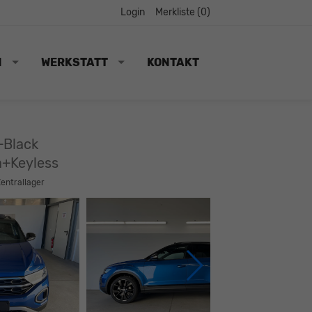
Login
Merkliste (
0
)
N
WERKSTATT
KONTAKT
+Black
a+Keyless
Zentrallager