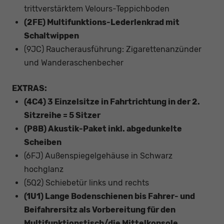
trittverstärktem Velours-Teppichboden
(2FE) Multifunktions-Lederlenkrad mit
Schaltwippen
(9JC) Raucherausführung: Zigarettenanzünder
und Wanderaschenbecher
EXTRAS:
(4C4) 3 Einzelsitze in Fahrtrichtung in der 2.
Sitzreihe = 5 Sitzer
(P8B) Akustik-Paket inkl. abgedunkelte
Scheiben
(6FJ) Außenspiegelgehäuse in Schwarz
hochglanz
(5Q2) Schiebetür links und rechts
(1U1) Lange Bodenschienen bis Fahrer- und
Beifahrersitz als Vorbereitung für den
Multifunktionstisch/die Mittelkonsole