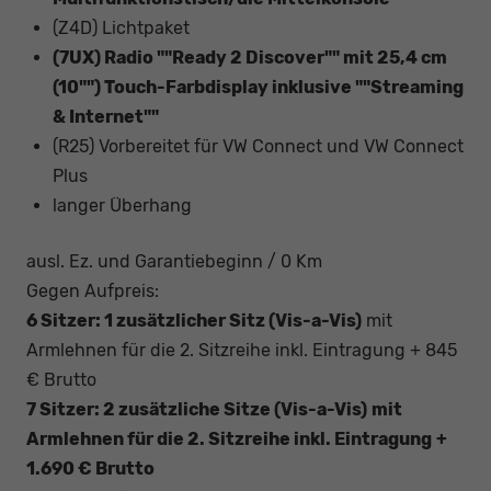
(Z4D) Lichtpaket
(7UX) Radio ""Ready 2 Discover"" mit 25,4 cm
(10"") Touch-Farbdisplay inklusive ""Streaming
& Internet""
(R25) Vorbereitet für VW Connect und VW Connect
Plus
langer Überhang
ausl. Ez. und Garantiebeginn / 0 Km
Gegen Aufpreis:
6 Sitzer: 1 zusätzlicher Sitz (
Vis-a-Vis)
mit
Armlehnen für die 2. Sitzreihe inkl. Eintragung + 845
€ Brutto
7 Sitzer: 2 zusätzliche Sitze (
Vis-a-Vis)
mit
Armlehnen für die 2. Sitzreihe inkl. Eintragung
+
1.690 € Brutto