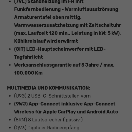
(7VL) Standheizung im FH mit
Funkfernbedienung - Warmluftausströmung
Armaturentafel oben mittig,
Warmwasserzusatzheizung mit Zeitschaltuhr
(max. Laufzeit 120 min., Leistung in kW: 5 kW),
Kühlkreislauf wird erwärmt
(8IT) LED-Hauptscheinwerfer mit LED-
Tagfahrlicht
Werksanschlussgarantie auf 5 Jahre / max.
100.000 Km
MULTIMEDIA UND KOMMUNIKATION:
(U9G) 2 USB-C-Schnittstellen vorn
(9WJ) App-Connect inklusive App-Connect
Wireless für Apple CarPlay und Android Auto
(8RM) 8 Lautsprecher ( passiv )
(QV3) Digitaler Radioempfang