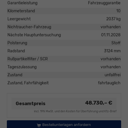
Garantieleistung
Fahrzeuggarantie
Kilometerstand
10
Leergewicht
2037 kg
Nichtraucher-Fahrzeug
vorhanden
Nächste Hauptuntersuchung
01.11.2028
Polsterung
Stoff
Radstand
3124 mm
Rußpartikelfilter / SCR
vorhanden
Tageszulassung
vorhanden
Zustand
unfallfrei
Zustand, Fahrfähigkeit
fahrtauglich
48.730,– €
Gesamtpreis
incl. 19% MwSt. und den Kosten für Überführung und Kfz-Brief
Bestellunterlagen anfordern