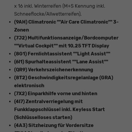
x 16 inkl. Winterreifen (M+S Kennung inkl.
Schneeflocke/Allwetterreifen),
(9AH) Climatronic ""Air Care Climatronic"" 3-
Zonen
(7J2) Multifunktionsanzeige/Bordcomputer
""Virtual Cockpit"" mit 10,25 TFT Display
(8G1) Fernlichtassistent ""Light Assist""
(6I1) Spurhalteassistent ""Lane Assist""
(QR9) Verkehrszeichenerkennung
(8T2) Geschwindigkeitsregelanlage (GRA)
elektronisch
(7X2) Einparkhilfe vorne und hinten
(4I7) Zentralverriegelung mit
Funkklappschlüssel inkl. Keyless Start
(Schlüsselloses starten)
(4A3) Sitzheizung für Vordersitze