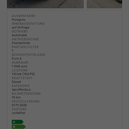
AUSSENFARBE
Puregrey
INNENAUSSTATTUNG
auf Anfrage
GETRIEBE
Automatik
ANTRIEBSACHSE
Frontantrieb
PARTIKELFILTER
1
SCHADSTOFFKLASSE
Euro 6
HUBRAUM
1.968 ccm
LEISTUNG
110 kW (150 PS)
KRAFTSTOFF
Diesel
KATEGORIE
Van/Minibus
KILOMETERSTAND
10 km
ERSTZULASSUNG
01.11.2025
ZUSTAND
unfallfrei