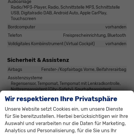
Audioanlage
Radio/MP3-Player, Radio, Schnittstelle MP3, Schnittstelle
USB, Digitalradio DAB, Android Auto, Apple CarPlay,
Touchscreen
Bordcomputer
vorhanden
Telefon
Freisprecheinrichtung, Bluetooth
Volldigitales Kombiinstrument (Virtual Cockpit)
vorhanden
Sicherheit & Assistenz
Airbags
Fenster-/Kopfairbags Vorne, Beifahrerairbag
Assistenzsysteme
Regensensor, Tempomat, Tempomat mit Lenkradkontrolle,
Notbremsassistent (City-Safety), Spurhalteassistent,
Verkehrzeichenerkennung, Müdigkeitserkennungs-Sensor,
Wir respektieren Ihre Privatsphäre
Notrufsystem
Unsere Website setzt Cookies ein, um unsere Dienste
Einparkhilfe
Park Distance Control vorne, Park Distance Control hinten
für Sie bereitzustellen. Hierbei berücksichtigen wir Ihre
Auswahl und verarbeiten nur die Daten für Marketing,
Innenspiegel automatisch abblendend
vorhanden
Analytics und Personalisierung, für die Sie uns Ihr
Lenkung
Servolenkung